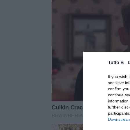
Tutto B -
If you wish 
sensitive in
confirm you
continue se
information 
further disc
participants
Downstream 