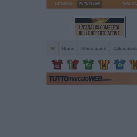
NETWORK
EVENTI LIVE
TMW RA
Home
Primo piano
Calciomerc