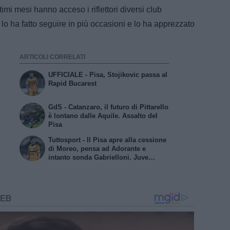
timi mesi hanno acceso i riflettori diversi club
 lo ha fatto seguire in più occasioni e lo ha apprezzato
ARTICOLI CORRELATI
UFFICIALE - Pisa, Stojikovic passa al
Rapid Bucarest
GdS - Catanzaro, il futuro di Pittarello
è lontano dalle Aquile. Assalto del
Pisa
Tuttosport - Il Pisa apre alla cessione
di Moreo, pensa ad Adorante e
intanto sonda Gabrielloni. Juve
Stabia in pressing su Barranco, il
Bari fa muro per Sibilli. Il Modena
segue Giorgini