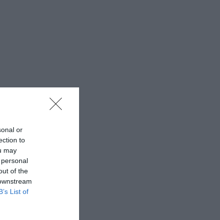
sonal or
ection to
ou may
 personal
out of the
 downstream
B’s List of