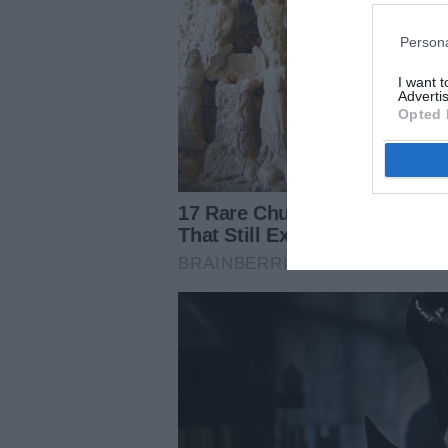
Persona
I want 
Advertis
Opted 