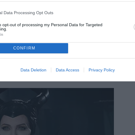
l Data Processing Opt Outs
to opt-out of processing my Personal Data for Targeted
ing.
In
CONFIRM
Data Deletion
Data Access
Privacy Policy