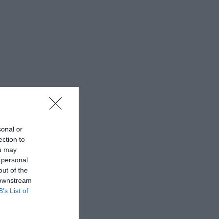
sonal or
ection to
ou may
 personal
out of the
 downstream
B’s List of