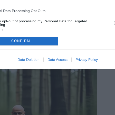
l Data Processing Opt Outs
to opt-out of processing my Personal Data for Targeted
ing.
In
CONFIRM
Data Deletion
Data Access
Privacy Policy