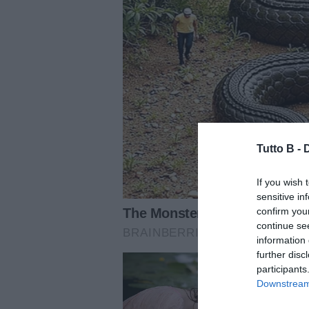
Tutto B -
If you wish 
sensitive in
confirm you
continue se
information 
further disc
participants
Downstream 