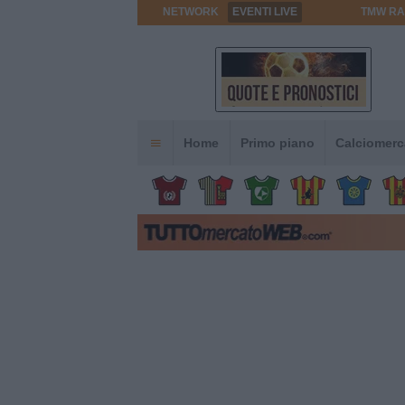
NETWORK
EVENTI LIVE
TMW RA
Home
Primo piano
Calciomerc