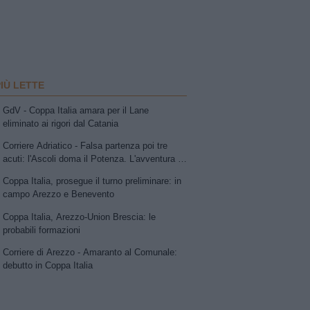
PIÙ LETTE
GdV - Coppa Italia amara per il Lane
eliminato ai rigori dal Catania
Corriere Adriatico - Falsa partenza poi tre
acuti: l'Ascoli doma il Potenza. L'avventura in
Coppa continua (domenica a Marassi ) contro
Coppa Italia, prosegue il turno preliminare: in
il Genoa
campo Arezzo e Benevento
Coppa Italia, Arezzo-Union Brescia: le
probabili formazioni
Corriere di Arezzo - Amaranto al Comunale:
debutto in Coppa Italia