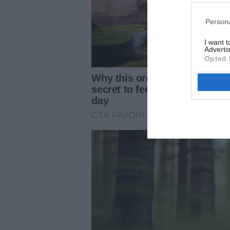
Persona
I want 
Advertis
Opted 