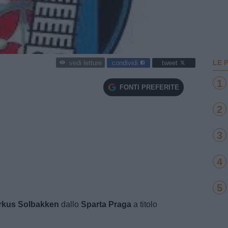
LE 
condividi
tweet
vedi letture
1
FONTI PREFERITE
2
3
4
5
rkus Solbakken
dallo
Sparta Praga
a titolo