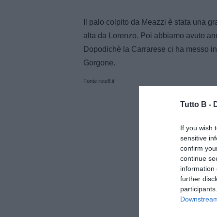
Il palo colpito da Meazzi è stata una g
alta da Lorenzo. Poi abbiamo avuto anc
Dopodichè la Carrarese ci ha messo in 
Gorgone.
Fonte rete8.it
Tutto B -
If you wish 
sensitive in
confirm you
continue se
information 
further disc
participants
Downstream 