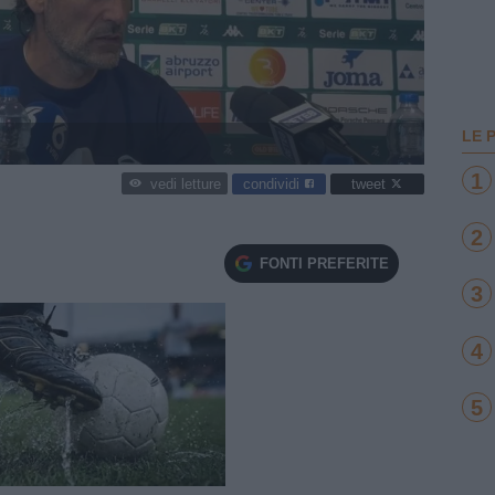
LE 
1
condividi
tweet
vedi letture
2
FONTI PREFERITE
3
4
5
e
Loaded
:
100.00%