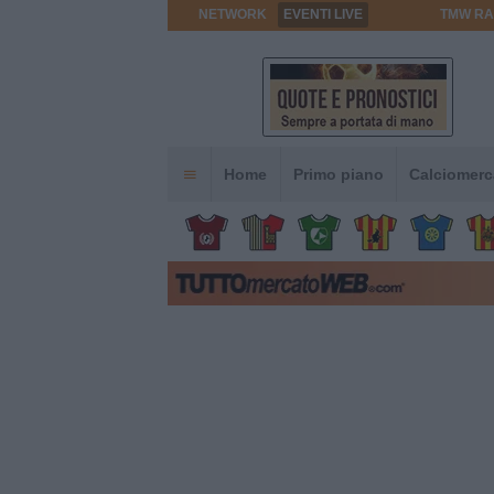
NETWORK
EVENTI LIVE
TMW RA
Home
Primo piano
Calciomerc