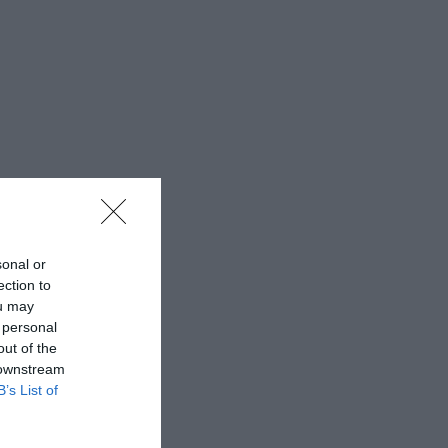
sonal or
ection to
ou may
 personal
out of the
 downstream
B’s List of