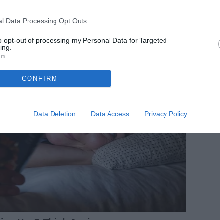
l Data Processing Opt Outs
to opt-out of processing my Personal Data for Targeted
ing.
In
CONFIRM
Data Deletion
Data Access
Privacy Policy