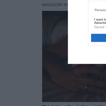
Persona
I want 
Advertis
Opted 