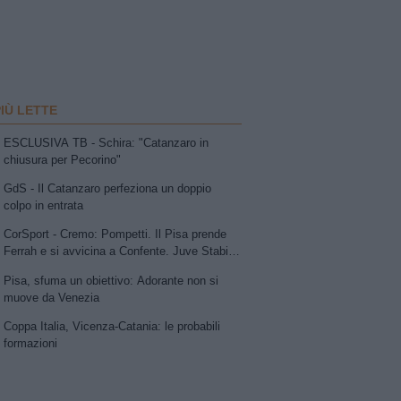
PIÙ LETTE
ESCLUSIVA TB - Schira: "Catanzaro in
chiusura per Pecorino"
GdS - Il Catanzaro perfeziona un doppio
colpo in entrata
CorSport - Cremo: Pompetti. Il Pisa prende
Ferrah e si avvicina a Confente. Juve Stabia
su Vismara. Avellino e Catania lavorano allo
Pisa, sfuma un obiettivo: Adorante non si
scambio Patierno-Jimenez
muove da Venezia
Coppa Italia, Vicenza-Catania: le probabili
formazioni