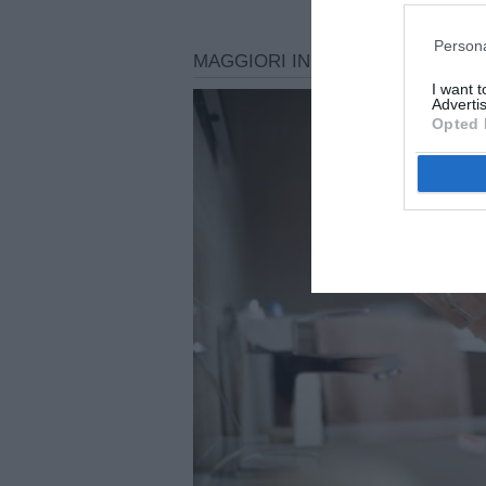
Persona
I want 
Advertis
Opted 