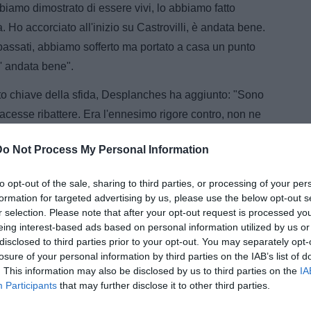
Abbiamo dimostrato di essere vivi, lo abbiamo fatto
Ho accorciato all'inizio su Castrovilli, è andata bene.
ssati, abbiamo sofferto ma portato a casa un punto
e' andata bene".
to chiave della sfida, Desplanches ha aggiunto: "Sono
acesse ribattere. Era l'ennesimo rigore contro, non ne
stinto, per fortuna è andato così".
Do Not Process My Personal Information
to opt-out of the sale, sharing to third parties, or processing of your per
formation for targeted advertising by us, please use the below opt-out s
r selection. Please note that after your opt-out request is processed y
eing interest-based ads based on personal information utilized by us or
disclosed to third parties prior to your opt-out. You may separately opt-
losure of your personal information by third parties on the IAB’s list of
. This information may also be disclosed by us to third parties on the
IA
Participants
that may further disclose it to other third parties.