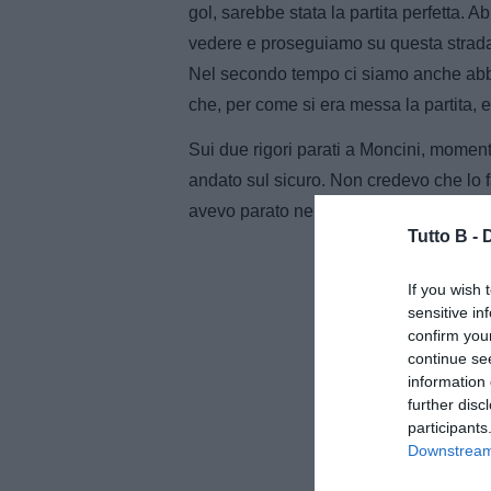
gol, sarebbe stata la partita perfetta. 
vedere e proseguiamo su questa strada. 
Nel secondo tempo ci siamo anche abba
che, per come si era messa la partita, 
Sui due rigori parati a Moncini, momen
andato sul sicuro. Non credevo che lo f
avevo parato nemmeno uno. Ho agito d'i
Tutto B -
If you wish 
sensitive in
confirm you
continue se
information 
further disc
participants
Downstream 