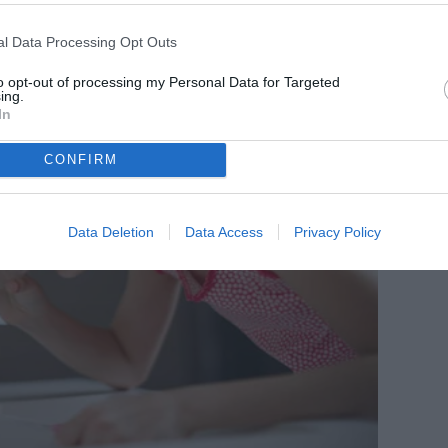
l Data Processing Opt Outs
to opt-out of processing my Personal Data for Targeted
ing.
In
CONFIRM
Data Deletion
Data Access
Privacy Policy