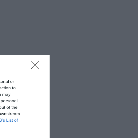
sonal or
ection to
ou may
 personal
out of the
 downstream
B’s List of