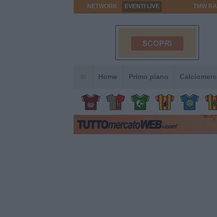
NETWORK
EVENTI LIVE
TMW RA
Home
Primo piano
Calciomerc