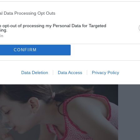
l Data Processing Opt Outs
to opt-out of processing my Personal Data for Targeted
ing.
In
CONFIRM
Data Deletion
Data Access
Privacy Policy