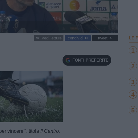
LE 
condividi
tweet
vedi letture
1
FONTI PREFERITE
2
3
4
5
e
Loaded
:
100.00%
er vincere'", titola
Il Centro.