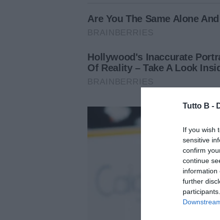
Tutto B -
If you wish 
sensitive in
confirm you
continue se
information 
further disc
participants
Downstream 