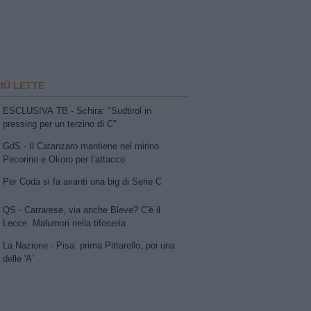
PIÙ LETTE
ESCLUSIVA TB - Schira: "Sudtirol in
pressing per un terzino di C"
GdS - Il Catanzaro mantiene nel mirino
Pecorino e Okoro per l’attacco
Per Coda si fa avanti una big di Serie C
QS - Carrarese, via anche Bleve? C'è il
Lecce. Malumori nella tifoseria
La Nazione - Pisa: prima Pittarello, poi una
delle 'A'