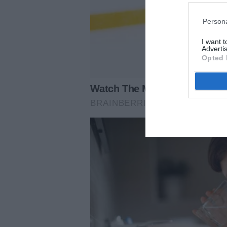
Persona
I want 
Advertis
Opted 