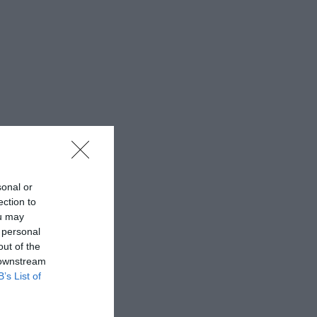
sonal or
ection to
ou may
 personal
out of the
 downstream
B’s List of