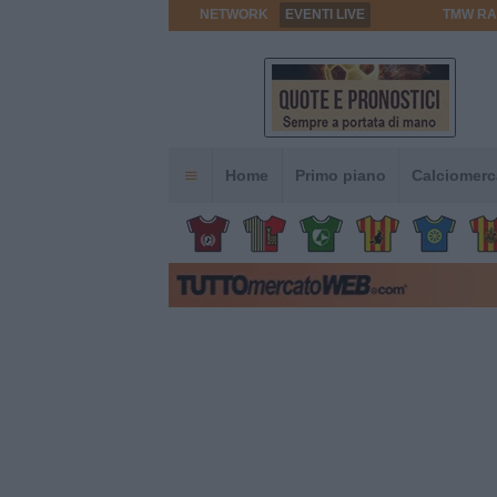
NETWORK
EVENTI LIVE
TMW RA
Home
Primo piano
Calciomerc