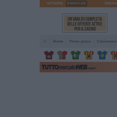
NETWORK
EVENTI LIVE
TMW RA
Home
Primo piano
Calciomerc