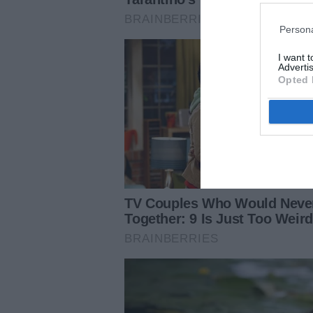
Persona
I want 
Advertis
Opted 