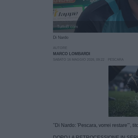
TuttoB.com
Di Nardo
AUTORE
MARCO LOMBARDI
SABATO 16 MAGGIO 2026, 09:22
PESCARA
Unmut
"Di Nardo: 'Pescara, vorrei restare'", ti
DOPO LA RETROCESSIONE IN SERIE C -