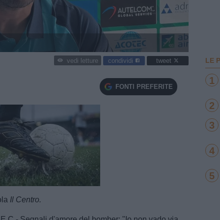
LE 
condividi
tweet
vedi letture
1
FONTI PREFERITE
2
3
4
5
e
Loaded
:
100.00%
tola
Il Centro.
 Segnali d'amore del bomber: "Io non vado via,