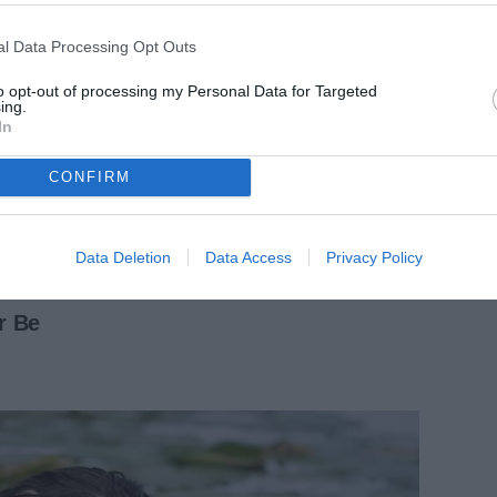
l Data Processing Opt Outs
to opt-out of processing my Personal Data for Targeted
ing.
In
CONFIRM
Data Deletion
Data Access
Privacy Policy