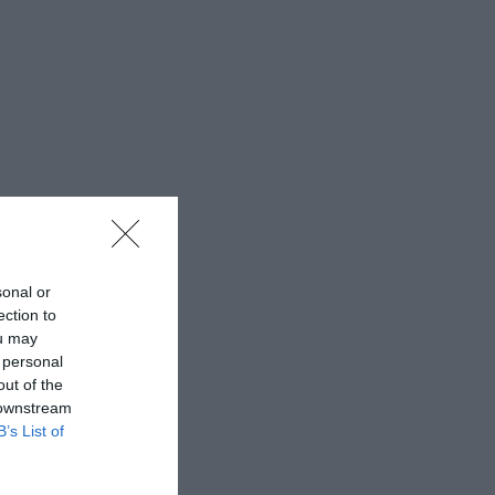
sonal or
ection to
ou may
 personal
out of the
 downstream
B’s List of