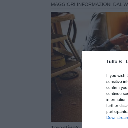
Tutto B -
If you wish 
sensitive in
confirm you
continue se
information 
further disc
participants
Downstream 