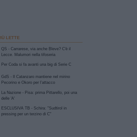
PIÙ LETTE
QS - Carrarese, via anche Bleve? C'è il
Lecce. Malumori nella tifoseria
Per Coda si fa avanti una big di Serie C
GdS - Il Catanzaro mantiene nel mirino
Pecorino e Okoro per l’attacco
La Nazione - Pisa: prima Pittarello, poi una
delle 'A'
ESCLUSIVA TB - Schira: "Sudtirol in
pressing per un terzino di C"