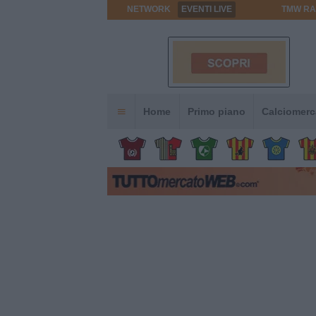
NETWORK
EVENTI LIVE
TMW RA
Home
Primo piano
Calciomerc