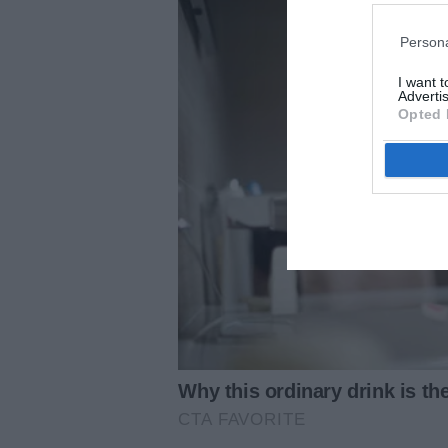
Persona
I want 
Advertis
Opted 