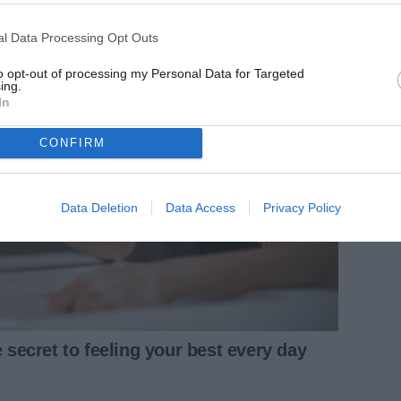
l Data Processing Opt Outs
to opt-out of processing my Personal Data for Targeted
ing.
In
CONFIRM
Data Deletion
Data Access
Privacy Policy