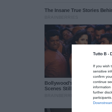
Tutto B -
If you wish 
sensitive in
confirm you
continue se
information 
further disc
participants
Downstream 