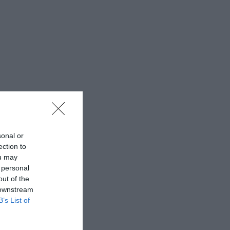
sonal or
ection to
ou may
 personal
out of the
 downstream
B’s List of