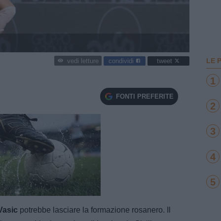
LE 
condividi
tweet
vedi letture
1
FONTI PREFERITE
2
3
4
5
e
Loaded
:
100.00%
Vasic
potrebbe lasciare la formazione rosanero. Il