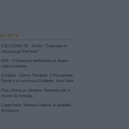
PIÙ LETTE
ESCLUSIVA TB - Schira: "Catanzaro in
chiusura per Pecorino"
GdS - Il Catanzaro perfeziona un doppio
colpo in entrata
CorSport - Cremo: Pompetti. Il Pisa prende
Ferrah e si avvicina a Confente. Juve Stabia
su Vismara. Avellino e Catania lavorano allo
Pisa, sfuma un obiettivo: Adorante non si
scambio Patierno-Jimenez
muove da Venezia
Coppa Italia, Vicenza-Catania: le probabili
formazioni