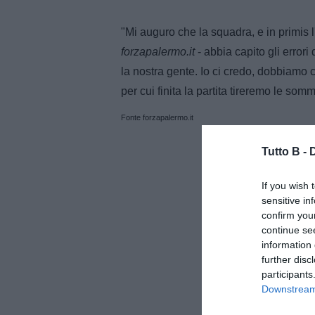
"Mi auguro che la squadra, e in primis l
forzapalermo.it
- abbia capito gli error
la nostra gente. Io ci credo, dobbiamo c
per cui finita la partita tireremo le som
Fonte forzapalermo.it
Tutto B -
If you wish 
sensitive in
confirm you
continue se
information 
further disc
participants
Downstream 