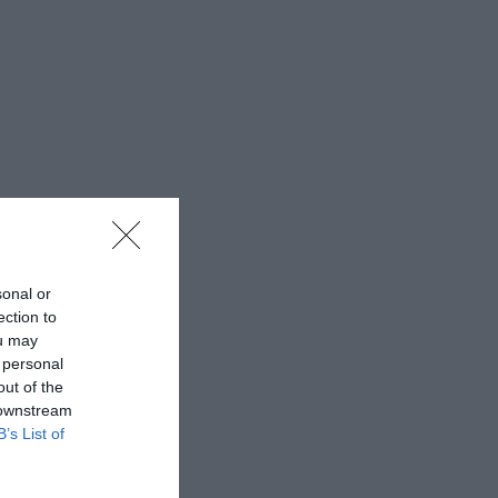
sonal or
ection to
ou may
 personal
out of the
 downstream
B’s List of