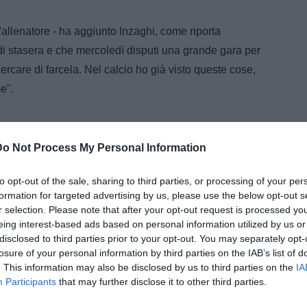
'allenatore - ha aggiunto Inzaghi, come riporta
i di stasera e che mercoledì disputi una grande gara per
ercare di farcela. Nel calcio ho già visto queste cose,
me".
ARTICOLI CORRELATI
Do Not Process My Personal Information
Giornale di Sicilia - Palermo, è il
momento di scegliere la spalla di
Bani
to opt-out of the sale, sharing to third parties, or processing of your per
formation for targeted advertising by us, please use the below opt-out s
UFFICIALE - Palermo, colpaccio
r selection. Please note that after your opt-out request is processed y
Strefezza
eing interest-based ads based on personal information utilized by us or
disclosed to third parties prior to your opt-out. You may separately opt-
Giornale di Sicilia - Palermo, senti
losure of your personal information by third parties on the IAB’s list of
Marino: "Strefezza è un crack per la
B"
. This information may also be disclosed by us to third parties on the
IA
Participants
that may further disclose it to other third parties.