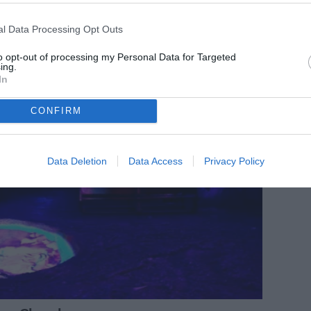
l Data Processing Opt Outs
to opt-out of processing my Personal Data for Targeted
ing.
In
CONFIRM
Data Deletion
Data Access
Privacy Policy