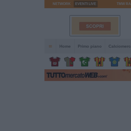
NETWORK
EVENTI LIVE
TMW RA
Home
Primo piano
Calciomerc