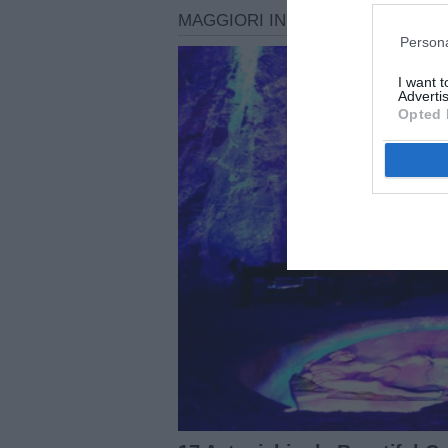
Persona
I want 
Advertis
Opted 