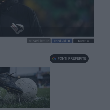
condividi
tweet
vedi letture
FONTI PREFERITE
e
Loaded
:
100.00%