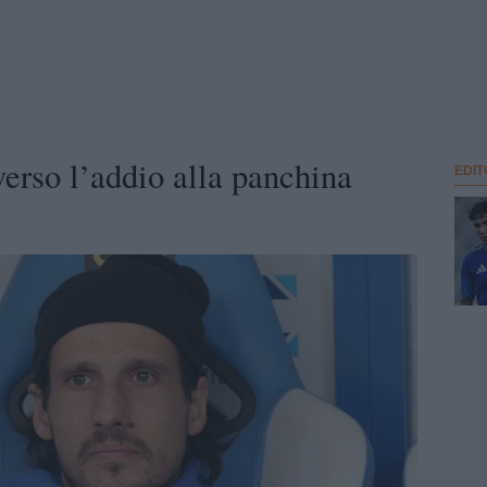
erso l’addio alla panchina
EDIT