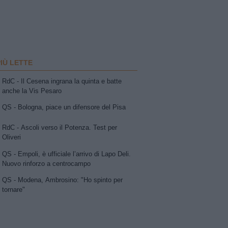
PIÙ LETTE
RdC - Il Cesena ingrana la quinta e batte
anche la Vis Pesaro
QS - Bologna, piace un difensore del Pisa
RdC - Ascoli verso il Potenza. Test per
Oliveri
QS - Empoli, è ufficiale l’arrivo di Lapo Deli.
Nuovo rinforzo a centrocampo
QS - Modena, Ambrosino: "Ho spinto per
tornare"