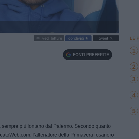
LE 
condividi
tweet
vedi letture
1
FONTI PREFERITE
2
3
4
5
bra sempre più lontano dal Palermo. Secondo quanto
rcatoWeb.com, l’allenatore della Primavera rosanero