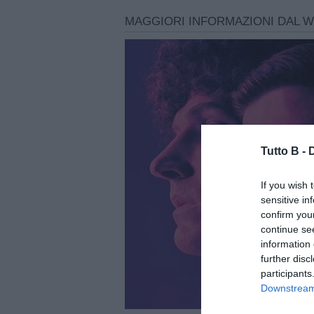
Tutto B -
If you wish 
sensitive in
confirm you
continue se
information 
further disc
participants
Downstream 