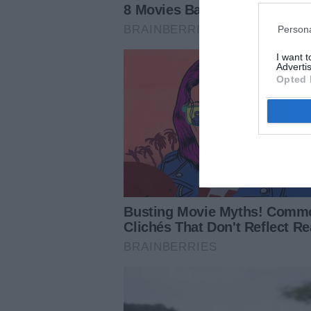
Persona
I want 
Advertis
Opted 