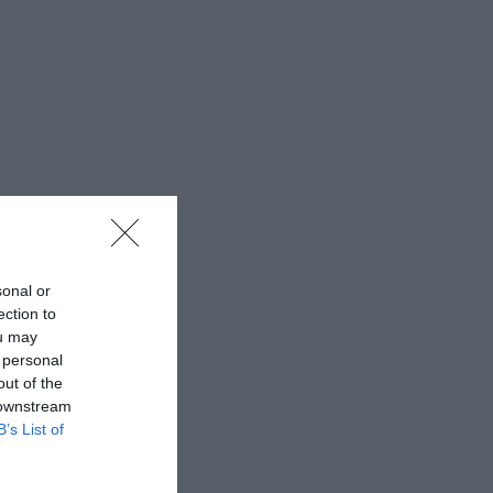
sonal or
ection to
ou may
 personal
out of the
 downstream
B’s List of