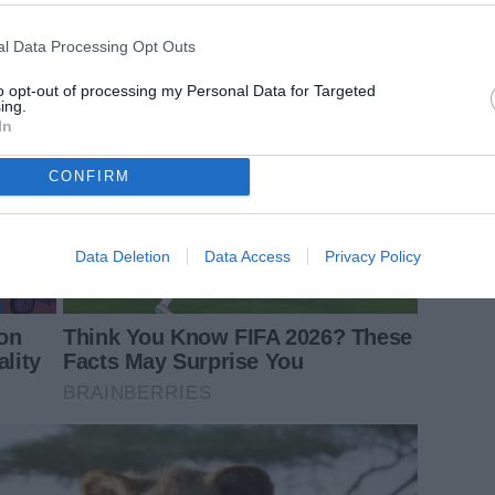
l Data Processing Opt Outs
to opt-out of processing my Personal Data for Targeted
ing.
In
CONFIRM
Data Deletion
Data Access
Privacy Policy