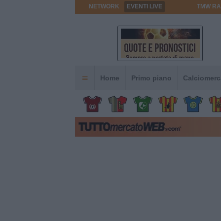
NETWORK
EVENTI LIVE
TMW RA
Home
Primo piano
Calciomerc