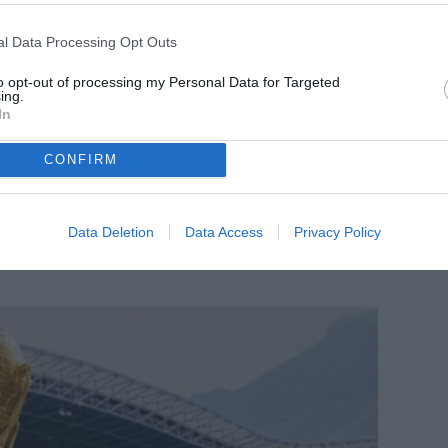
l Data Processing Opt Outs
to opt-out of processing my Personal Data for Targeted
ing.
In
CONFIRM
Data Deletion
Data Access
Privacy Policy