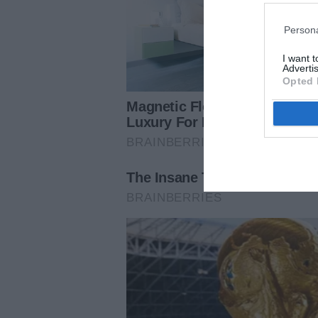
Persona
I want 
Advertis
Opted 