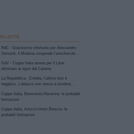
PIÙ LETTE
RdC - Gravissimo infortunio per Alessandro
Sersanti, il Modena sospende l’amichevole
con la Vis Pesaro: compagni di squadra e
GdV - Coppa Italia amara per il Lane
avversari sotto choc
eliminato ai rigori dal Catania
La Repubblica - Entella, l’ultimo test è
negativo. L’attacco non riesce a incidere,
Ruggeri esalta la Carrarese
Coppa Italia, Benevento-Ravenna: le probabili
formazioni
Coppa Italia, Arezzo-Union Brescia: le
probabili formazioni