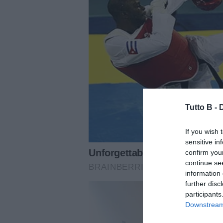
Tutto B -
If you wish 
sensitive in
confirm you
continue se
information 
further disc
participants
Downstream 