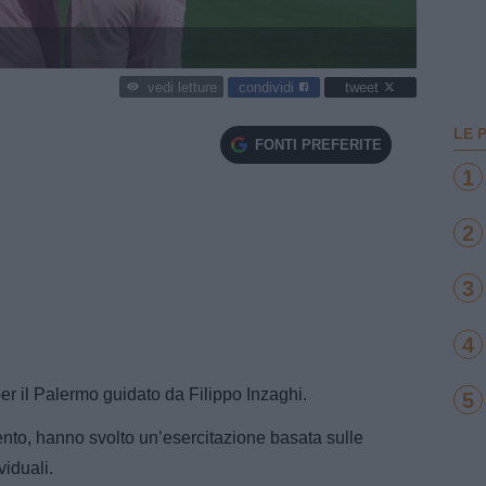
condividi
tweet
vedi letture
LE 
FONTI PREFERITE
1
2
3
4
er il Palermo guidato da Filippo Inzaghi.
5
ento, hanno svolto un’esercitazione basata sulle
viduali.