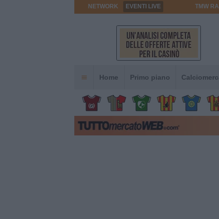
NETWORK
EVENTI LIVE
TMW RA
Home
Primo piano
Calciomerc