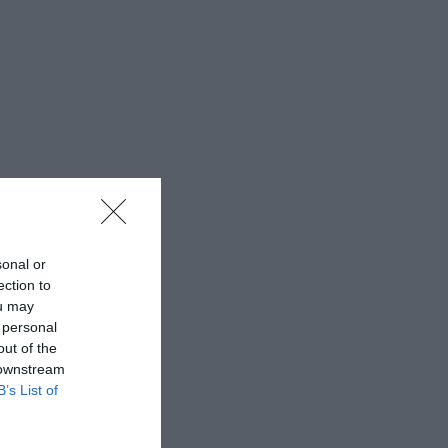
sonal or
ection to
ou may
 personal
out of the
 downstream
B’s List of