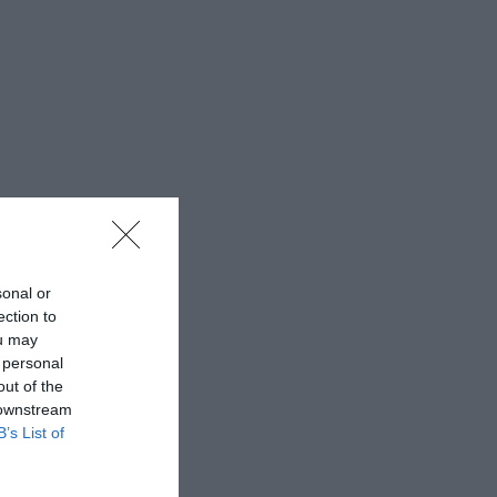
sonal or
ection to
ou may
 personal
out of the
 downstream
B’s List of