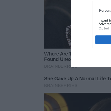
Persona
I want 
Advertis
Opted 