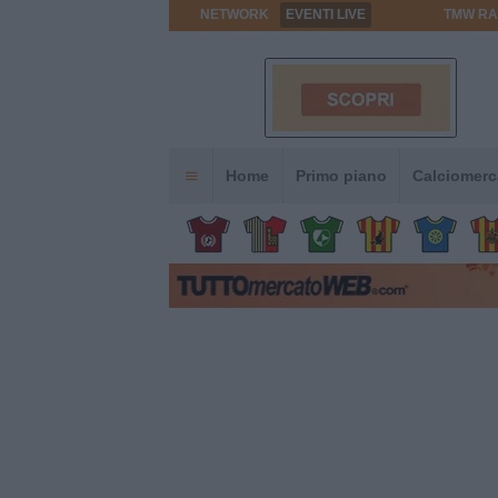
NETWORK
EVENTI LIVE
TMW RA
Home
Primo piano
Calciomerc