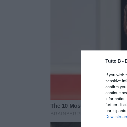
Tutto B -
If you wish 
sensitive in
confirm you
continue se
information 
further disc
participants
Downstream 