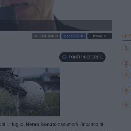
LE 
condividi
tweet
vedi letture
1
FONTI PREFERITE
2
3
4
5
e
Loaded
:
100.00%
al 1° luglio,
Nereo Bonato
assumerà l’incarico di