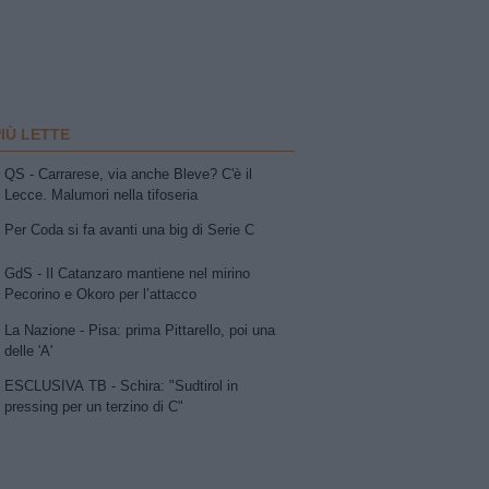
PIÙ LETTE
QS - Carrarese, via anche Bleve? C'è il
Lecce. Malumori nella tifoseria
Per Coda si fa avanti una big di Serie C
GdS - Il Catanzaro mantiene nel mirino
Pecorino e Okoro per l’attacco
La Nazione - Pisa: prima Pittarello, poi una
delle 'A'
ESCLUSIVA TB - Schira: "Sudtirol in
pressing per un terzino di C"