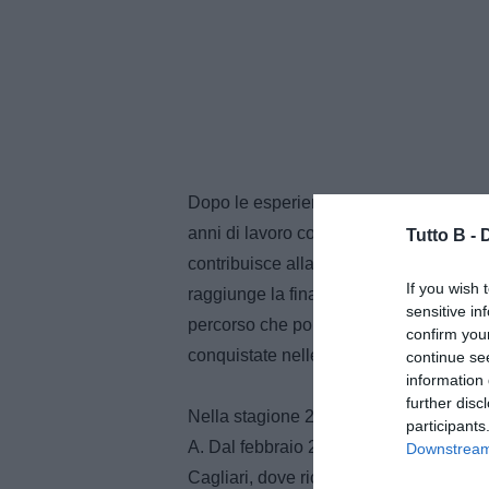
Dopo le esperienze con San Marino e M
anni di lavoro con il club neroverde, i
Tutto B -
contribuisce alla salvezza in Serie B 
If you wish 
raggiunge la finale playoff da Direttor
sensitive in
percorso che porta il Sassuolo dalla Se
confirm you
conquistate nelle prime stagioni nella 
continue se
information 
further disc
Nella stagione 2016/2017, da Direttore 
participants
A. Dal febbraio 2019 al giugno 2021 la
Downstream 
Cagliari, dove ricopre il ruolo di Dire