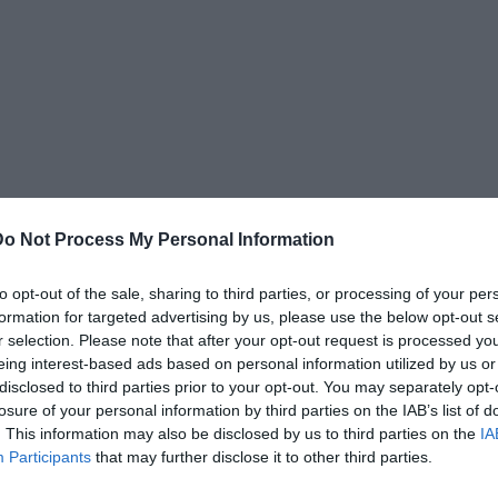
onza, nel 2004 approda al Sassuolo. Negli undici
ntervallati dalle parentesi con Modena — dove
Do Not Process My Personal Information
nella stagione 2006/2007 — ed Hellas Verona, con cui
to opt-out of the sale, sharing to third parties, or processing of your per
e Generale nel 2009/2010, Bonato è il protagonista del
formation for targeted advertising by us, please use the below opt-out s
rie C2 alla Serie A, fino alle due preziose salvezze
r selection. Please note that after your opt-out request is processed y
massima serie.
eing interest-based ads based on personal information utilized by us or
disclosed to third parties prior to your opt-out. You may separately opt-
losure of your personal information by third parties on the IAB’s list of
Sportivo dell’Udinese, conquista la salvezza in Serie
. This information may also be disclosed by us to third parties on the
IA
vora poi alla Cremonese, prima di approdare al
Participants
that may further disclose it to other third parties.
ttore Sportivo dal novembre 2022 al giugno 2025. Nella