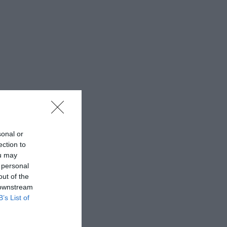
sonal or
ection to
ou may
 personal
out of the
 downstream
B’s List of