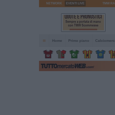
NETWORK
EVENTI LIVE
TMW RA
Home
Primo piano
Calciomerc