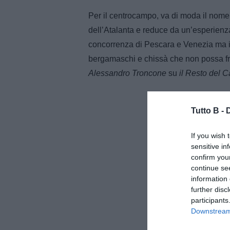
Per il centrocampo, va di moda il nome
dell’Atalanta e reduce da un’esperienz
concorrenza di Pescara e Venezia ma i
bergamaschi e chissà che non possa frutt
Alessandro Troncone
su
il Resto del C
Tutto B -
If you wish 
sensitive in
confirm you
continue se
information 
further disc
participants
Downstream 