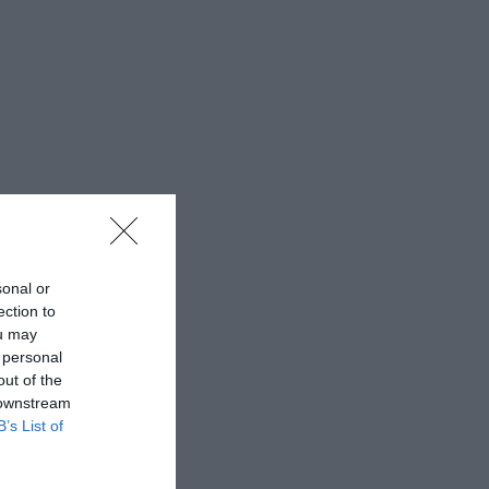
sonal or
ection to
ou may
 personal
out of the
 downstream
B’s List of