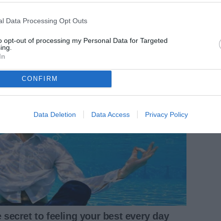
l Data Processing Opt Outs
to opt-out of processing my Personal Data for Targeted
ing.
In
CONFIRM
Data Deletion
Data Access
Privacy Policy