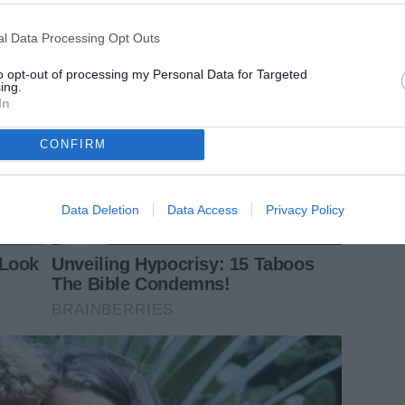
l Data Processing Opt Outs
to opt-out of processing my Personal Data for Targeted
ing.
In
CONFIRM
Data Deletion
Data Access
Privacy Policy