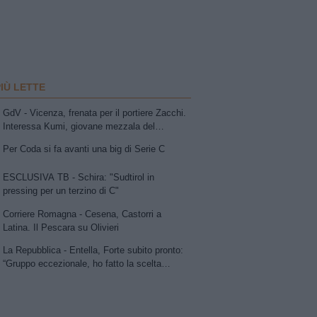
PIÙ LETTE
GdV - Vicenza, frenata per il portiere Zacchi.
Interessa Kumi, giovane mezzala del
Sassuolo. In uscita Della Morte e Vitale
Per Coda si fa avanti una big di Serie C
ESCLUSIVA TB - Schira: "Sudtirol in
pressing per un terzino di C"
Corriere Romagna - Cesena, Castorri a
Latina. Il Pescara su Olivieri
La Repubblica - Entella, Forte subito pronto:
“Gruppo eccezionale, ho fatto la scelta
giusta"