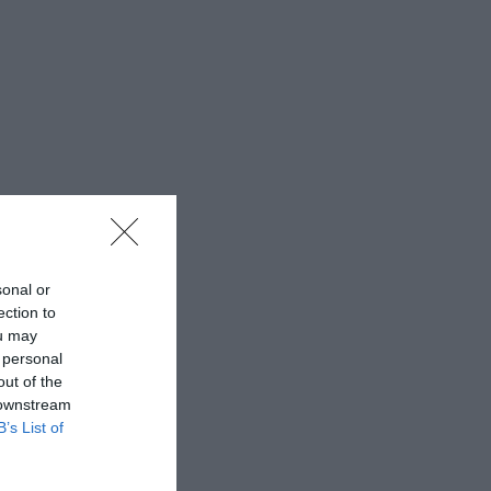
sonal or
ection to
ou may
 personal
out of the
 downstream
B’s List of