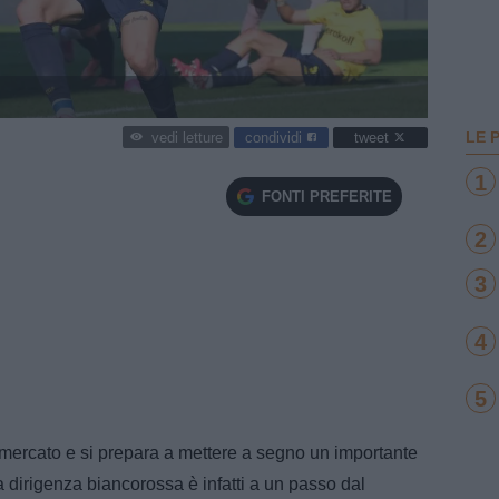
LE 
condividi
tweet
vedi letture
1
FONTI PREFERITE
2
3
4
5
mercato e si prepara a mettere a segno un importante
La dirigenza biancorossa è infatti a un passo dal