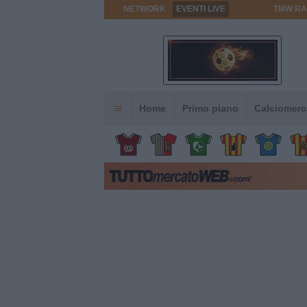
NETWORK
EVENTI LIVE
TMW RA
Home
Primo piano
Calciomerc