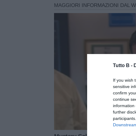
Tutto B -
If you wish 
sensitive in
confirm you
continue se
information 
further disc
participants
Downstream 