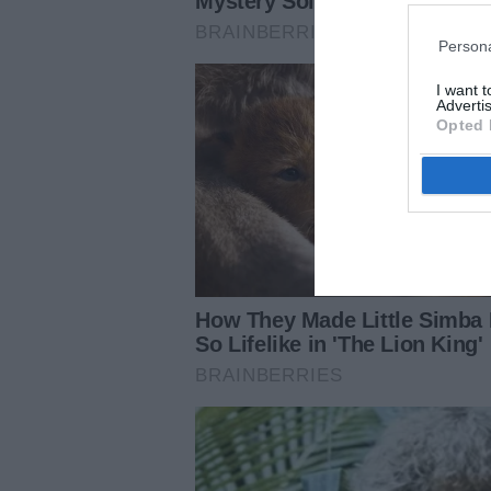
Persona
I want 
Advertis
Opted 