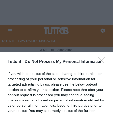
NOTIZIE
TMW RADIO
MAGAZINE
SERIE BKT (2025-2026)
Tutto B -
Do Not Process My Personal Information
1-0
If you wish to opt-out of the sale, sharing to third parties, or
processing of your personal or sensitive information for
Sampdoria
Juve Stabia
targeted advertising by us, please use the below opt-out
58'
Coda
section to confirm your selection. Please note that after your
opt-out request is processed you may continue seeing
Cronaca
Formazioni
interest-based ads based on personal information utilized by
us or personal information disclosed to third parties prior to
Finisce qui, la Sampdoria col minimo sforzo e con un
rigore molto contestato batte 1-0 una Juve Stabia non
your opt-out. You may separately opt-out of the further