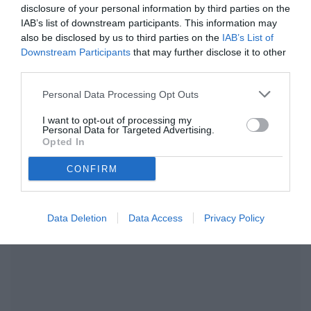
bella come in altre occasioni, ma che avrebbe
22:31
disclosure of your personal information by third parties on the
meritato di più. Da Luca Esposito è tutto, continuate a
IAB’s list of downstream participants. This information may
seguirci su TMW per i consueti approfondimenti.
also be disclosed by us to third parties on the
IAB’s List of
Fine 2° tempo
Downstream Participants
that may further disclose it to other
+8
Ammonito De Pieri per fallo su Barak. Intanto fa
90'
third parties.
festa il pubblico di casa.
Ed esce anche Mosti, al suo posto De Pieri. I sei
Personal Data Processing Opt Outs
+1
90'
minuti di recupero partiranno da questo
momento.
I want to opt-out of processing my
Personal Data for Targeted Advertising.
+1
Ultimi cambi per la Juve Stabia: esce Carissoni,
90'
Opted In
entra Baldi.
CONFIRM
Data Deletion
Data Access
Privacy Policy