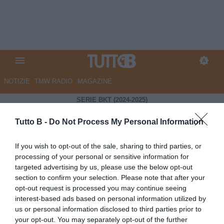
NOTIZIE
TMW RADIO
MAGAZINE
SERIE BKT (2024-2025)
Tutto B -
Do Not Process My Personal Information
2-2
If you wish to opt-out of the sale, sharing to third parties, or
processing of your personal or sensitive information for
Modena
Palermo
targeted advertising by us, please use the below opt-out
48'
Gliozzi
Verre
35'
section to confirm your selection. Please note that after your
85'
Caldara
Insigne
45'
+2
opt-out request is processed you may continue seeing
interest-based ads based on personal information utilized by
Cronaca
Formazioni
us or personal information disclosed to third parties prior to
Bella reazione del Modena, ma Palermo che si è
your opt-out. You may separately opt-out of the further