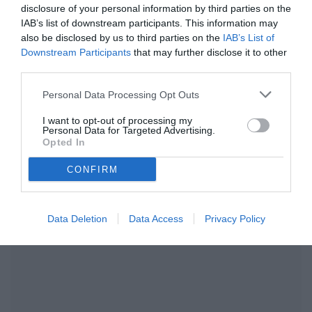
davvero abbassato in maniera incomprensibile
disclosure of your personal information by third parties on the
regalando oltre mezzora agli avversari. Da
16:59
IAB’s list of downstream participants. This information may
Massimiliano Rincione è tutto per oggi, a voi l'augurio
also be disclosed by us to third parties on the
IAB’s List of
di una buona serata da trascorrere anche su TMW!
Downstream Participants
that may further disclose it to other
FINISCE QUA! Gran bella partita al Braglia, con i due
16:58
third parties.
avversari che si dividono la posta in palio.
Fine 2° tempo
Personal Data Processing Opt Outs
+2
Arriva il giallo anche per un giocatore di casa,
90'
giallo per Zaro.
I want to opt-out of processing my
Personal Data for Targeted Advertising.
+1
Si dovranno recuperare quattro minuti.
90'
Opted In
CONFIRM
Data Deletion
Data Access
Privacy Policy