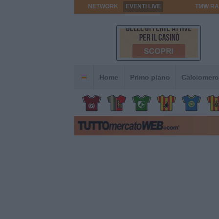
NETWORK
EVENTI LIVE
TMW RA
Home
Primo piano
Calciomerc