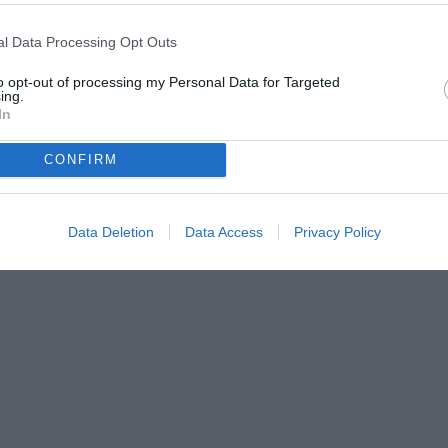
a fatto bene al Legnago – io l’ho anche affrontato e
– e ha vissuto una breve esperienza in Grecia. Adesso
l Data Processing Opt Outs
nte perché la Samp ha un nome e una storia da
to opt-out of processing my Personal Data for Targeted
hiati di non potersi permettere un’altra annata
ing.
In
cessi in C, dovrà essere pari alla voglia di rivalsa”.
CONFIRM
Data Deletion
Data Access
Privacy Policy