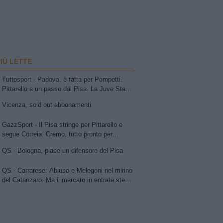
PIÙ LETTE
Tuttosport - Padova, è fatta per Pompetti.
Pittarello a un passo dal Pisa. La Juve Stabia
insiste per Sibilli. Ascoli: Bolsius. Avellino,
Vicenza, sold out abbonamenti
per la trequarti uno tra Chipperfield e Girma.
Vicenza su Cuppone dell'Entella. Modena,
GazzSport - Il Pisa stringe per Pittarello e
idea Antonini
segue Correia. Cremo, tutto pronto per
l'annuncio di Vogliacco. Samp, frenata per il
QS - Bologna, piace un difensore del Pisa
portiere Vindahl
QS - Carrarese: Abiuso e Melegoni nel mirino
del Catanzaro. Ma il mercato in entrata stenta
a decollare