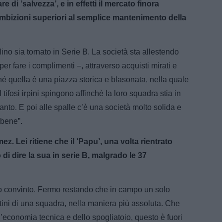
 di ‘salvezza’, e in effetti il mercato finora
bizioni superiori al semplice mantenimento della
ino sia tornato in Serie B. La società sta allestendo
r fare i complimenti –, attraverso acquisti mirati e
hé quella è una piazza storica e blasonata, nella quale
I tifosi irpini spingono affinchè la loro squadra stia in
tanto. E poi alle spalle c’è una società molto solida e
 bene”.
z. Lei ritiene che il ‘Papu’, una volta rientrato
 di dire la sua in serie B, malgrado le 37
 convinto. Fermo restando che in campo un solo
tini di una squadra, nella maniera più assoluta. Che
’economia tecnica e dello spogliatoio, questo è fuori