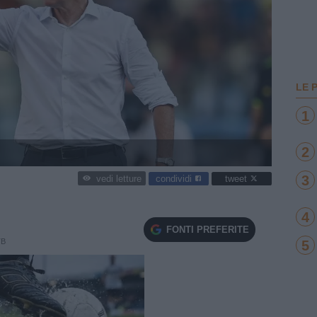
LE 
1
2
3
condividi
tweet
vedi letture
4
FONTI PREFERITE
TB
5