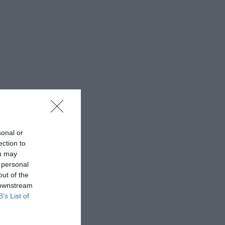
sonal or
ection to
ou may
 personal
out of the
 downstream
B’s List of