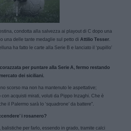
e
Loaded
:
100.00%
estina, condotta alla salvezza ai playout di C dopo una
o una delle tante medaglie sul petto di
Attilio Tesser
.
lluna ha fatto le carte alla Serie B e lanciato il ‘pupillo’
 corazzata per puntare alla Serie A, fermo restando
mercato dei siciliani.
l’anno scorso ma non ha mantenuto le aspettative;
 con acquisti mirati, voluti da Pippo Inzaghi. Che è
he il Palermo sarà lo ‘squadrone’ da battere”.
accendere’ i rosanero?
, balistiche per farlo, essendo in grado, tramite calci