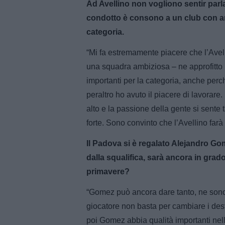
Ad Avellino non vogliono sentir parlare
condotto è consono a un club con am
categoria.
“Mi fa estremamente piacere che l’Avell
una squadra ambiziosa – ne approfitto pe
importanti per la categoria, anche perc
peraltro ho avuto il piacere di lavorare. 
alto e la passione della gente si sente 
forte. Sono convinto che l’Avellino farà
Il Padova si è regalato Alejandro Gome
dalla squalifica, sarà ancora in grado
primavere?
“Gomez può ancora dare tanto, ne sono
giocatore non basta per cambiare i des
poi Gomez abbia qualità importanti nell