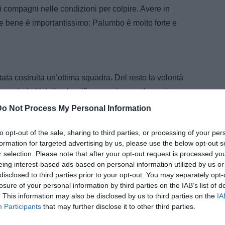
 i compagni nelle condizioni per colpire. Avere in
e bene è importantissimo: Palumbo è molto forte e
ata costruita un’ottima squadra. Del resto la volontà
quartieri alti della classifica, raggiungendo quei
ni”.
Do Not Process My Personal Information
da di default all’immediata risalita in Serie A.
to opt-out of the sale, sharing to third parties, or processing of your per
formation for targeted advertising by us, please use the below opt-out s
perto di promozioni in Serie A. Ha preso una squadra
r selection. Please note that after your opt-out request is processed y
nte, giocando un buon calcio. Una squadra, peraltro,
eing interest-based ads based on personal information utilized by us or
disclosed to third parties prior to your opt-out. You may separately opt-
. E Stroppa è una garanzia assoluta”.
losure of your personal information by third parties on the IAB’s list of
fidarsi a un tecnico al debutto in serie B.
. This information may also be disclosed by us to third parties on the
IA
Participants
that may further disclose it to other third parties.
biamo viste, recentemente, anche in Serie A… (ride,