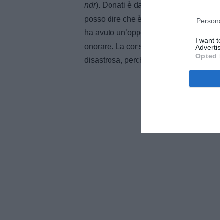
ndr
). Donati è da poco che allena, ma h
posso dire che è un tecnico preparato 
Persona
ha avuto un’opportunità molto importa
I want 
onorare. La consapevolezza dei blucerc
Advertis
Opted 
disastrosa, perché sul campo erano retro