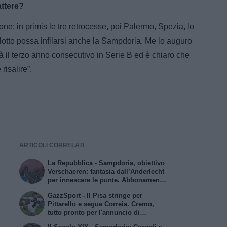
attere?
ne: in primis le tre retrocesse, poi Palermo, Spezia, lo
lotto possa infilarsi anche la Sampdoria. Me lo auguro
 il terzo anno consecutivo in Serie B ed è chiaro che
risalire”.
ARTICOLI CORRELATI
La Repubblica - Sampdoria, obiettivo
Verschaeren: fantasia dall’Anderlecht
per innescare le punte. Abbonamenti
a quota 17mila
GazzSport - Il Pisa stringe per
Pittarello e segue Correia. Cremo,
tutto pronto per l'annuncio di
Vogliacco. Samp, frenata per il