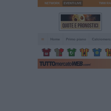
NETWORK
EVENTI LIVE
TMW RA
Home
Primo piano
Calciomerc