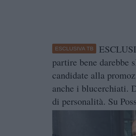
ESCLUSIV
ESCLUSIVA TB
partire bene darebbe sl
candidate alla promozi
anche i blucerchiati.
di personalità. Su Pos