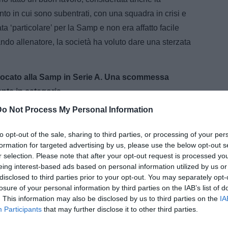
o in cui sono subentrati, con una squadra in crisi e
a ‘particolare’ per la Samp e non era affatto facile
do allenatore, la società ha voluto dare una sterzata
 giocato alla Samp in Serie A. Una scommessa
nte in categoria.
Do Not Process My Personal Information
, in C, poi ha incontrato qualche difficoltà in Grecia.
i un allenatore. Detto questo, è un giovane ambizioso,
to opt-out of the sale, sharing to third parties, or processing of your per
nalità. Può fare bene. L’importante è che i ragazzi lo
formation for targeted advertising by us, please use the below opt-out s
anto è successo l’anno scorso”.
r selection. Please note that after your opt-out request is processed y
eing interest-based ads based on personal information utilized by us or
n Serie B, sono Possanzini, Sottil e Dionigi.
disclosed to third parties prior to your opt-out. You may separately opt-
losure of your personal information by third parties on the IAB’s list of
dalla scuola di De Zerbi, è molto preparato e devo
. This information may also be disclosed by us to third parties on the
IA
Participants
that may further disclose it to other third parties.
nova, che ha dato alla squadra una bella impronta di
o. Andrea, invece, ha alle spalle esperienze