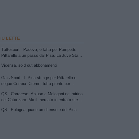
PIÙ LETTE
Tuttosport - Padova, è fatta per Pompetti.
Pittarello a un passo dal Pisa. La Juve Stabia
insiste per Sibilli. Ascoli: Bolsius. Avellino,
Vicenza, sold out abbonamenti
per la trequarti uno tra Chipperfield e Girma.
Vicenza su Cuppone dell'Entella. Modena,
GazzSport - Il Pisa stringe per Pittarello e
idea Antonini
segue Correia. Cremo, tutto pronto per
l'annuncio di Vogliacco. Samp, frenata per il
QS - Carrarese: Abiuso e Melegoni nel mirino
portiere Vindahl
del Catanzaro. Ma il mercato in entrata stenta
a decollare
QS - Bologna, piace un difensore del Pisa