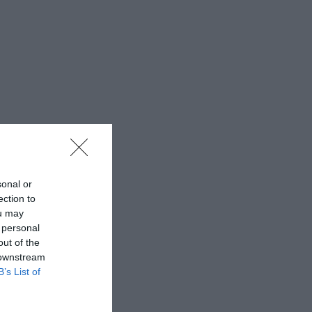
sonal or
ection to
ou may
 personal
out of the
 downstream
B’s List of