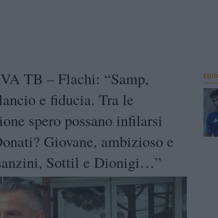
A TB – Flachi: “Samp,
EDIT
ancio e fiducia. Tra le
one spero possano infilarsi
 Donati? Giovane, ambizioso e
sanzini, Sottil e Dionigi…”