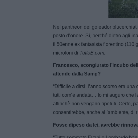
Unmut
Nel pantheon dei goleador blucerchiati
posto d’onore. Sì, perché dietro agli in
il 50enne ex fantasista fiorentino (110 g
microfoni di
TuttoB.com.
Francesco, scongiurato l’incubo dell
attende dalla Samp?
“Difficile a dirsi: l’anno scorso era un
tutti com’è andata… Io mi auguro che la
affinchè non vengano ripetuti. Certo, p
consentirebbe, anche all’ambiente, di 
Fosse dipeso da lei, avrebbe rinnov
“Tutto sommato Evani e Lombardo hanno