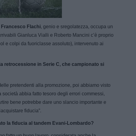
e
Loaded
:
100.00%
Francesco Flachi
, genio e sregolatezza, occupa un
arrivabili Gianluca Vialli e Roberto Mancini c’è proprio
ol e colpi da fuoriclasse assoluto), intervenuto ai
a retrocessione in Serie C, che campionato si
a delle pretendenti alla promozione, poi abbiamo visto
 società abbia fatto tesoro degli errori commessi,
artire bene potrebbe dare uno slancio importante e
riacquistare fiducia”.
ato la fiducia al tandem Evani-Lombardo?
 fatto un buon lavoro, considerata anche la