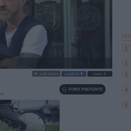
LE 
1
2
3
condividi
tweet
vedi letture
4
FONTI PREFERITE
TB
5