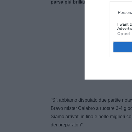
parsa più brillante fisicamente al co
Persona
I want 
Advertis
Opted 
“Sì, abbiamo disputato due partite note
Bravo mister Calabro a ruotare 3-4 gioca
Siamo arrivati in finale nelle migliori co
dei preparatori”.