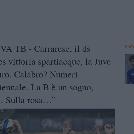
A TB - Carrarese, il ds
EDIT
s vittoria spartiacque, la Juve
uro. Calabro? Numeri
iennale. La B è un sogno,
a. Sulla rosa…”