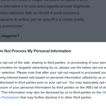
e allenatore e le cose sono oggettivamente migliorate.
labro abbiamo fatto un record di punti pazzesco,
 squadre di vertice; poi nei playoff si è creata quella
la promozione”.
a stagione?
abbiamo acquisito la consapevolezza di non aver nulla
Do Not Process My Personal Information
e. Siamo cresciuti tanto, grazie a una nuova mentalità e
e”.
to opt-out of the sale, sharing to third parties, or processing of your per
formation for targeted advertising by us, please use the below opt-out s
r selection. Please note that after your opt-out request is processed y
eing interest-based ads based on personal information utilized by us or
ate due partite difficilissime perché loro sono davvero
disclosed to third parties prior to your opt-out. You may separately opt-
otatissimi e vanno ai duemila. Solo una squadra forte
losure of your personal information by third parties on the IAB’s list of
. This information may also be disclosed by us to third parties on the
IA
Participants
that may further disclose it to other third parties.
sate dal Vicenza nella doppia finale, la Carrarese è