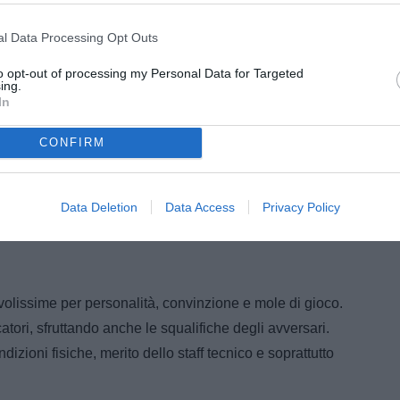
ntrario di un Lane piuttosto spremuto.
l Data Processing Opt Outs
to opt-out of processing my Personal Data for Targeted
ing.
In
CONFIRM
Data Deletion
Data Access
Privacy Policy
volissime per personalità, convinzione e mole di gioco.
tori, sfruttando anche le squalifiche degli avversari.
ndizioni fisiche, merito dello staff tecnico e soprattutto