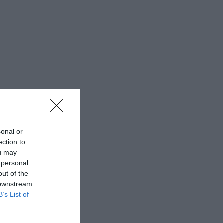
sonal or
ection to
ou may
 personal
out of the
 downstream
B’s List of