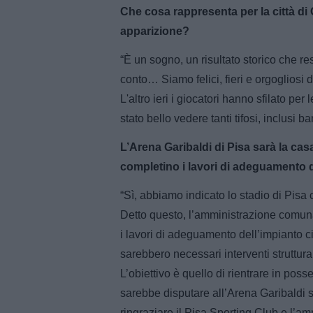
Che cosa rappresenta per la città di C
apparizione?
“È un sogno, un risultato storico che r
conto… Siamo felici, fieri e orgogliosi
L'altro ieri i giocatori hanno sfilato per
stato bello vedere tanti tifosi, inclus
L’Arena Garibaldi di Pisa sarà la ca
completino i lavori di adeguamento d
“Sì, abbiamo indicato lo stadio di Pisa
Detto questo, l’amministrazione comuna
i lavori di adeguamento dell’impianto c
sarebbero necessari interventi struttural
L’obiettivo è quello di rientrare in poss
sarebbe disputare all’Arena Garibaldi s
ringraziare il Pisa Sporting Club e l’a