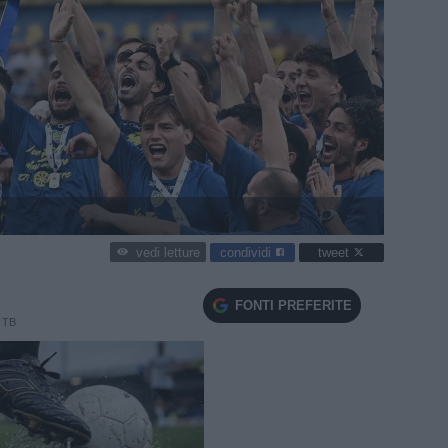
condividi
tweet
vedi letture
FONTI PREFERITE
 TB