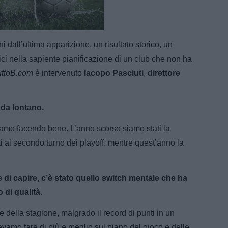
e
Loaded
:
100.00%
i dall’ultima apparizione, un risultato storico, un
ci nella sapiente pianificazione di un club che non ha
uttoB.com
è intervenuto
Iacopo Pasciuti
,
direttore
 da lontano.
avamo facendo bene. L’anno scorso siamo stati la
ti al secondo turno dei playoff, mentre quest’anno la
 di capire, c’è stato quello switch mentale che ha
o di qualità.
 della stagione, malgrado il record di punti in un
evamo fare di più e meglio sul piano del gioco e delle