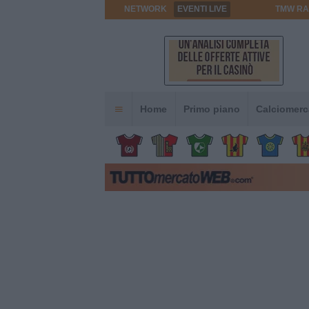
NETWORK
EVENTI LIVE
TMW RA
Home
Primo piano
Calciomerc