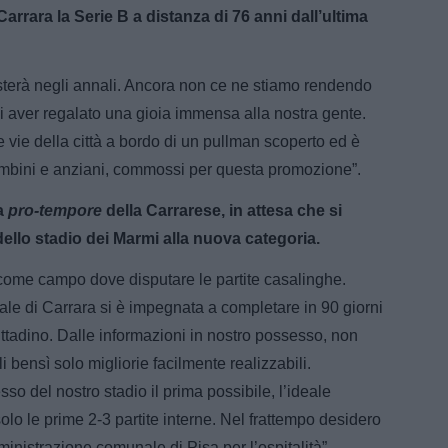
arrara la Serie B a distanza di 76 anni dall’ultima
esterà negli annali. Ancora non ce ne stiamo rendendo
 di aver regalato una gioia immensa alla nostra gente.
 le vie della città a bordo di un pullman scoperto ed è
i bambini e anziani, commossi per questa promozione”.
sa
pro-tempore
della Carrarese, in attesa che si
ello stadio dei Marmi alla nuova categoria.
 come campo dove disputare le partite casalinghe.
le di Carrara si è impegnata a completare in 90 giorni
ittadino. Dalle informazioni in nostro possesso, non
i bensì solo migliorie facilmente realizzabili.
esso del nostro stadio il prima possibile, l’ideale
olo le prime 2-3 partite interne. Nel frattempo desidero
mministrazione comunale di Pisa per l’ospitalità”.