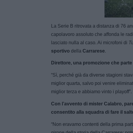
Unmut
La Serie B ritrovata a distanza di 76 ann
capolavoro assoluto che affonda le radi
lasciato nulla al caso. Ai microfoni di
T
sportivo
della
Carrarese
.
Direttore, una promozione che parte
“Sì, perché già da diverse stagioni st
miglior quarta, salvo poi venire elimina
miglior terza e abbiamo vinto i playoff”.
Con l’avvento di mister Calabro, pare
consentito alla squadra di fare il salt
“Non eravamo contenti della prima parte
girone della storia della Carrarese; pot