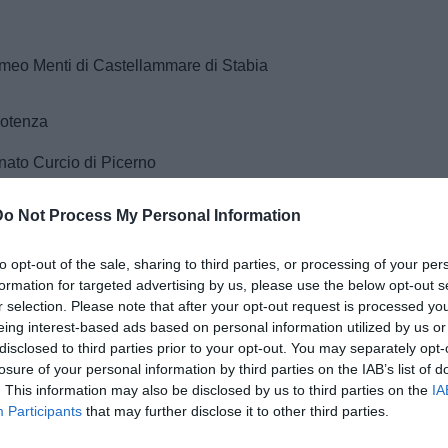
omeo Menti di Castellammare di Stabia
Potenza
nato Curcio di Picerno
Do Not Process My Personal Information
e Stabia
 variazioni di orario e che gli allenamenti congiunti
to opt-out of the sale, sharing to third parties, or processing of your per
formation for targeted advertising by us, please use the below opt-out s
r selection. Please note that after your opt-out request is processed y
eing interest-based ads based on personal information utilized by us or
disclosed to third parties prior to your opt-out. You may separately opt-
losure of your personal information by third parties on the IAB’s list of
. This information may also be disclosed by us to third parties on the
IA
Participants
that may further disclose it to other third parties.