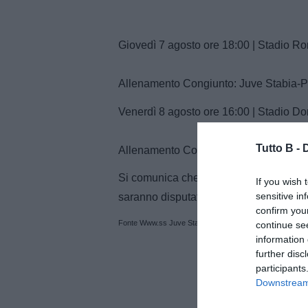
Giovedì 7 agosto ore 18:00 | Stadio R
Allenamento Congiunto: Juve Stabia-
Venerdì 8 agosto ore 16:00 | Stadio Do
Tutto B -
Allenamento Congiunto: Picerno – Juv
Si comunica che le gare potranno subire
If you wish 
sensitive in
saranno disputati a porte ch
confirm you
Fonte Www.ss Juve Stabia.it
continue se
information 
further disc
participants
Downstream 