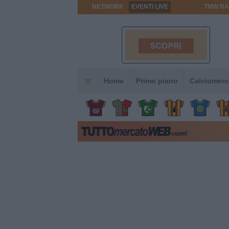
NETWORK
EVENTI LIVE
TMW RA
Home
Primo piano
Calciomerc