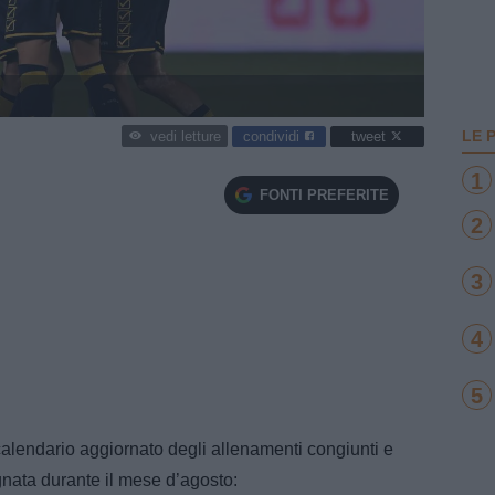
LE 
condividi
tweet
vedi letture
1
FONTI PREFERITE
2
3
4
5
alendario aggiornato degli allenamenti congiunti e
nata durante il mese d’agosto: