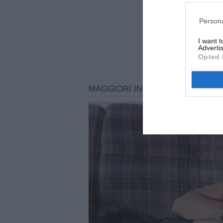
Persona
I want 
Advertis
Opted 