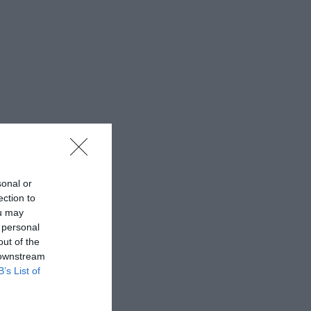
sonal or
ection to
ou may
 personal
out of the
 downstream
B’s List of