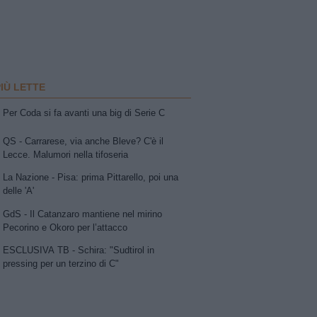
PIÙ LETTE
Per Coda si fa avanti una big di Serie C
QS - Carrarese, via anche Bleve? C'è il
Lecce. Malumori nella tifoseria
La Nazione - Pisa: prima Pittarello, poi una
delle 'A'
GdS - Il Catanzaro mantiene nel mirino
Pecorino e Okoro per l’attacco
ESCLUSIVA TB - Schira: "Sudtirol in
pressing per un terzino di C"