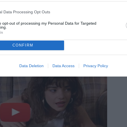
l Data Processing Opt Outs
to opt-out of processing my Personal Data for Targeted
ing.
In
CONFIRM
Data Deletion
Data Access
Privacy Policy