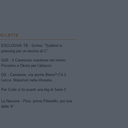
PIÙ LETTE
ESCLUSIVA TB - Schira: "Sudtirol in
pressing per un terzino di C"
GdS - Il Catanzaro mantiene nel mirino
Pecorino e Okoro per l’attacco
QS - Carrarese, via anche Bleve? C'è il
Lecce. Malumori nella tifoseria
Per Coda si fa avanti una big di Serie C
La Nazione - Pisa: prima Pittarello, poi una
delle 'A'