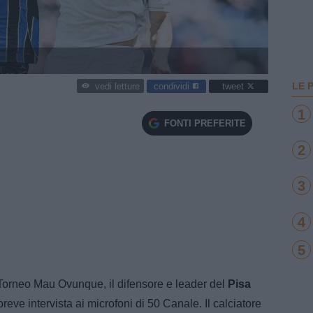
LE 
condividi
tweet
vedi letture
1
FONTI PREFERITE
2
3
4
5
Torneo Mau Ovunque, il difensore e leader del
Pisa
reve intervista ai microfoni di 50 Canale. Il calciatore