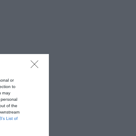
sonal or
ection to
ou may
 personal
out of the
 downstream
B’s List of