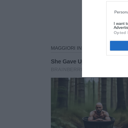
Persona
I want 
Advertis
Opted 