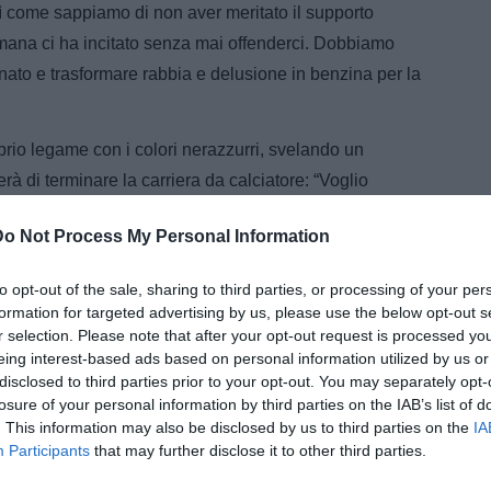
 come sappiamo di non aver meritato il supporto
imana ci ha incitato senza mai offenderci. Dobbiamo
nato e trasformare rabbia e delusione in benzina per la
oprio legame con i colori nerazzurri, svelando un
à di terminare la carriera da calciatore: “Voglio
 riportare questo club e questa città in Serie A. La mia
Do Not Process My Personal Information
uesta maglia perché ho tutto quello che un giocatore
he al dopo, ci sono tutti i presupposti per avviare il
to opt-out of the sale, sharing to third parties, or processing of your per
erò le scarpe al chiodo vorrei passare in panchina e
formation for targeted advertising by us, please use the below opt-out s
ada in nerazzurro”.
r selection. Please note that after your opt-out request is processed y
eing interest-based ads based on personal information utilized by us or
disclosed to third parties prior to your opt-out. You may separately opt-
losure of your personal information by third parties on the IAB’s list of
. This information may also be disclosed by us to third parties on the
IA
Participants
that may further disclose it to other third parties.