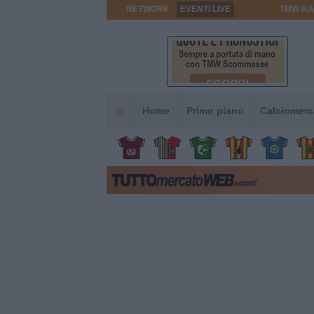
NETWORK
EVENTI LIVE
TMW RA
Home
Primo piano
Calciomerc