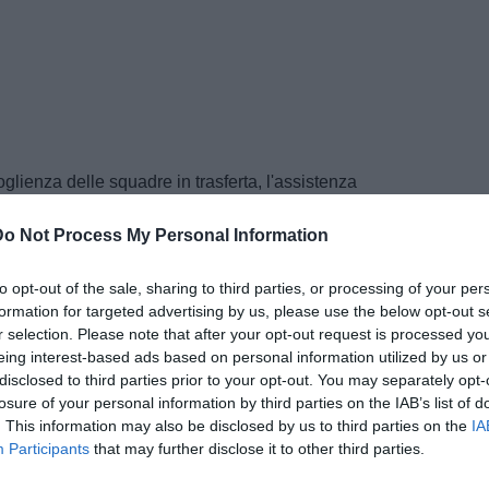
oglienza delle squadre in trasferta, l'assistenza
 decoro dello stadio e degli spogliatoi, la valutazione
Do Not Process My Personal Information
ll'impianto e, appunto, la qualità del campo.
to opt-out of the sale, sharing to third parties, or processing of your per
esentato standard molto elevati, con eccellenze
formation for targeted advertising by us, please use the below opt-out s
r selection. Please note that after your opt-out request is processed y
eing interest-based ads based on personal information utilized by us or
disclosed to third parties prior to your opt-out. You may separately opt-
losure of your personal information by third parties on the IAB’s list of
ARTICOLI CORRELATI
. This information may also be disclosed by us to third parties on the
IA
La Repubblica - Sampdoria, il colpo
Participants
that may further disclose it to other third parties.
Insigne si avvicina. C’è la comune
volontà di chiudere