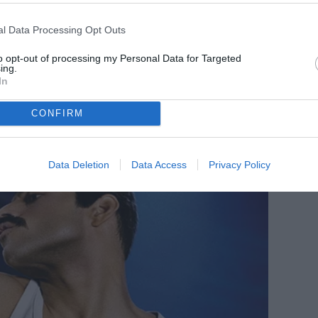
UFFICIALE - Monza, chiusa l'era
Fininvest: cedute le quote residue al
l Data Processing Opt Outs
fondo Beckett Layne Ventures
to opt-out of processing my Personal Data for Targeted
ESCLUSIVA TB - Schira: "Il Palermo
ing.
rilancia e balza in pole per Azzi"
In
CONFIRM
Data Deletion
Data Access
Privacy Policy