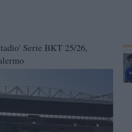
stadio' Serie BKT 25/26,
EDIT
alermo