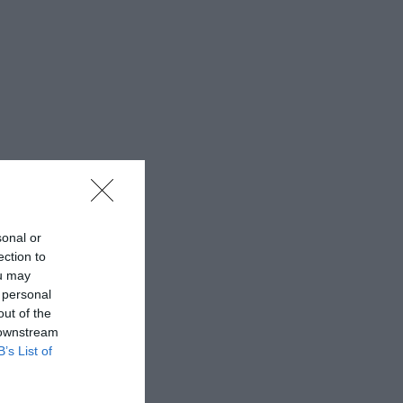
sonal or
ection to
ou may
 personal
out of the
 downstream
B’s List of