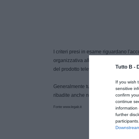
I criteri presi in esame riguardano l'acc
organizzativa alle delegazioni ospiti, il
Tutto B -
del prodotto televisivo, le facilities de
If you wish 
Generalmente tutte le società hanno pr
sensitive in
confirm you
ribadite anche nella classifica finale.
continue se
Fonte www.legab.it
information 
further disc
participants
Downstream 