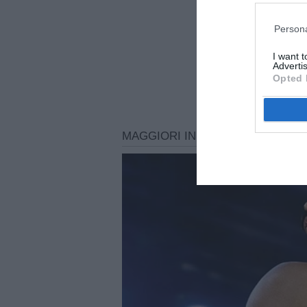
Persona
I want 
Advertis
Opted 