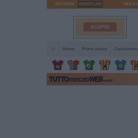
NETWORK
EVENTI LIVE
TMW RA
Home
Primo piano
Calciomerc