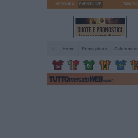
NETWORK
EVENTI LIVE
TMW RA
Home
Primo piano
Calciomerc