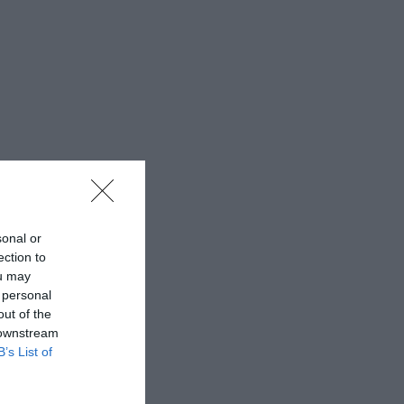
sonal or
ection to
ou may
 personal
out of the
 downstream
B’s List of