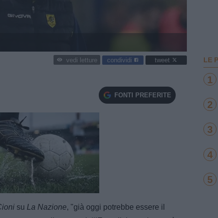
LE 
condividi
tweet
vedi letture
1
FONTI PREFERITE
2
3
4
5
e
Loaded
:
100.00%
Cioni
su
La Nazione
, "già oggi potrebbe essere il