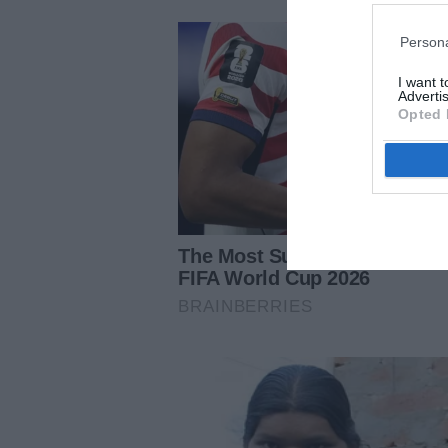
Persona
I want 
Advertis
Opted 