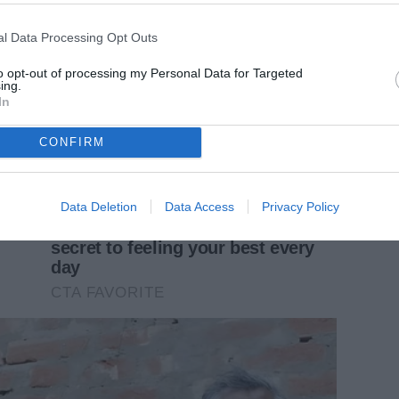
l Data Processing Opt Outs
to opt-out of processing my Personal Data for Targeted
ing.
In
CONFIRM
Data Deletion
Data Access
Privacy Policy