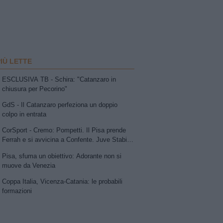
PIÙ LETTE
ESCLUSIVA TB - Schira: "Catanzaro in
chiusura per Pecorino"
GdS - Il Catanzaro perfeziona un doppio
colpo in entrata
CorSport - Cremo: Pompetti. Il Pisa prende
Ferrah e si avvicina a Confente. Juve Stabia
su Vismara. Avellino e Catania lavorano allo
Pisa, sfuma un obiettivo: Adorante non si
scambio Patierno-Jimenez
muove da Venezia
Coppa Italia, Vicenza-Catania: le probabili
formazioni