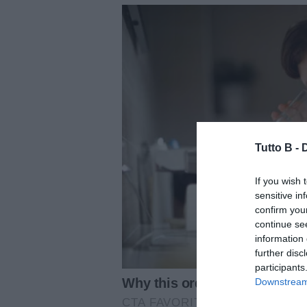
Tutto B -
If you wish 
sensitive in
confirm you
continue se
information 
further disc
participants
Downstream 