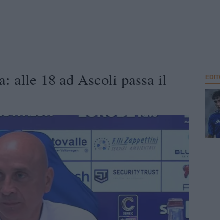
a: alle 18 ad Ascoli passa il
EDIT