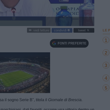
LE 
condividi
tweet
vedi letture
1
FONTI PREFERITE
2
3
4
5
e
Loaded
:
100.00%
a il sogno Serie B", titola il
Giornale di Brescia.
marchigiani, dati favoriti, occorre una vittoria dentro un