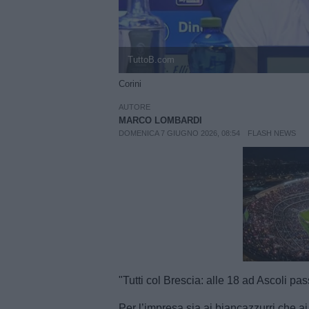
TuttoB.com
Corini
AUTORE
MARCO LOMBARDI
DOMENICA 7 GIUGNO 2026, 08:54
FLASH NEWS
Unmut
"Tutti col Brescia: alle 18 ad Ascoli pass
Per l’impresa sia ai biancazzurri che ai 