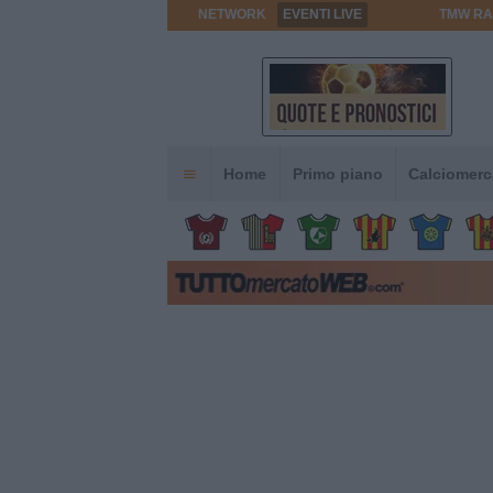
NETWORK
EVENTI LIVE
TMW RA
Home
Primo piano
Calciomerc