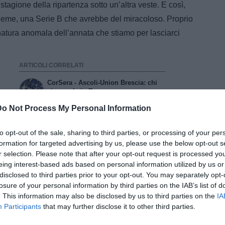
stagione della ripartenza sotto un’altra veste. E così,
nsieme, una Serie B che avrebbe del miracoloso. Proprio
 natura anomala dell’annata che stiamo per lasciarci
ARTICOLI CORRELATI
CorSera - Ascoli-Union Brescia: chi
vince sale in B
Do Not Process My Personal Information
CorSera - Brescia-Ascoli resta ferma
sull'1-1. Le lacrime di Mercati,
squalificato
to opt-out of the sale, sharing to third parties, or processing of your per
formation for targeted advertising by us, please use the below opt-out s
GdB - Brescia, mezz’ora contratta: ad
r selection. Please note that after your opt-out request is processed y
Ascoli servirà una vera impresa
eing interest-based ads based on personal information utilized by us or
disclosed to third parties prior to your opt-out. You may separately opt-
losure of your personal information by third parties on the IAB’s list of
. This information may also be disclosed by us to third parties on the
IA
Participants
that may further disclose it to other third parties.