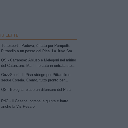
PIÙ LETTE
Tuttosport - Padova, è fatta per Pompetti.
Pittarello a un passo dal Pisa. La Juve Stabia
insiste per Sibilli. Ascoli: Bolsius. Avellino,
QS - Carrarese: Abiuso e Melegoni nel mirino
per la trequarti uno tra Chipperfield e Girma.
del Catanzaro. Ma il mercato in entrata stenta
Vicenza su Cuppone dell'Entella. Modena,
a decollare
idea Antonini
GazzSport - Il Pisa stringe per Pittarello e
segue Correia. Cremo, tutto pronto per
l'annuncio di Vogliacco. Samp, frenata per il
QS - Bologna, piace un difensore del Pisa
portiere Vindahl
RdC - Il Cesena ingrana la quinta e batte
anche la Vis Pesaro