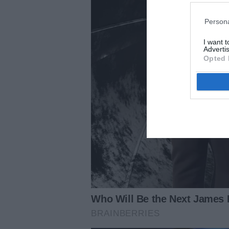
Persona
I want 
Advertis
Opted 