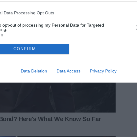
l Data Processing Opt Outs
to opt-out of processing my Personal Data for Targeted
ing.
In
CONFIRM
Data Deletion
Data Access
Privacy Policy