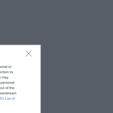
sonal or
ection to
ou may
 personal
out of the
 downstream
B’s List of