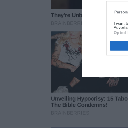
Persona
I want 
Advertis
Opted 