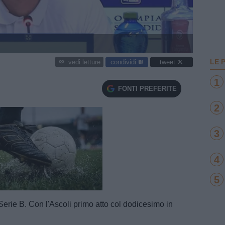
LE 
condividi
tweet
vedi letture
1
FONTI PREFERITE
2
3
4
5
e
Loaded
:
100.00%
a Serie B. Con l'Ascoli primo atto col dodicesimo in