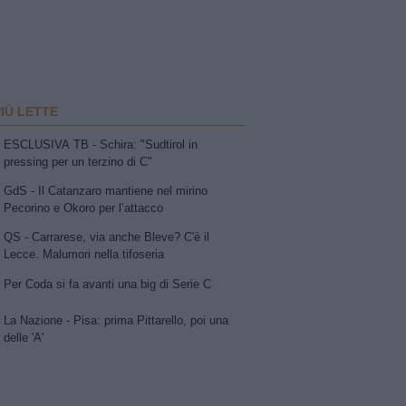
PIÙ LETTE
ESCLUSIVA TB - Schira: "Sudtirol in
pressing per un terzino di C"
GdS - Il Catanzaro mantiene nel mirino
Pecorino e Okoro per l’attacco
QS - Carrarese, via anche Bleve? C'è il
Lecce. Malumori nella tifoseria
Per Coda si fa avanti una big di Serie C
La Nazione - Pisa: prima Pittarello, poi una
delle 'A'