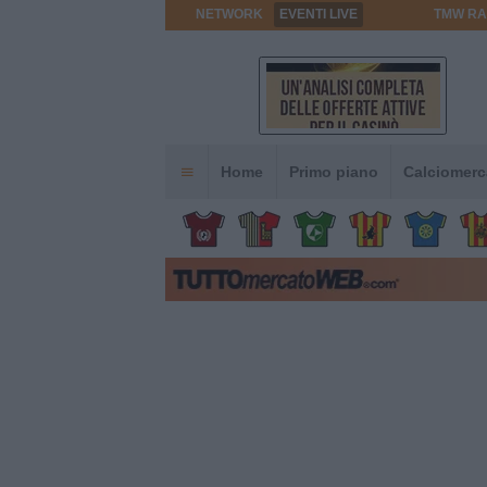
NETWORK
EVENTI LIVE
TMW RA
Home
Primo piano
Calciomerc