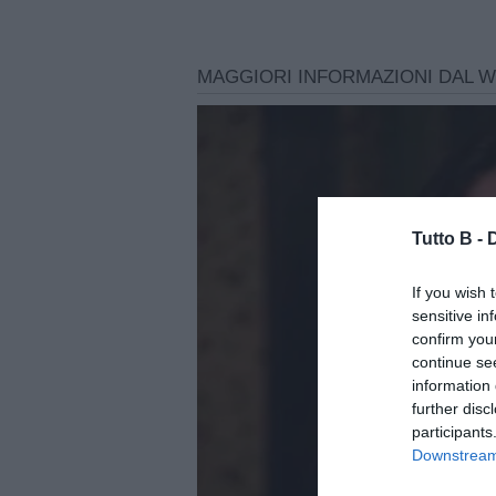
Tutto B -
If you wish 
sensitive in
confirm you
continue se
information 
further disc
participants
Downstream 