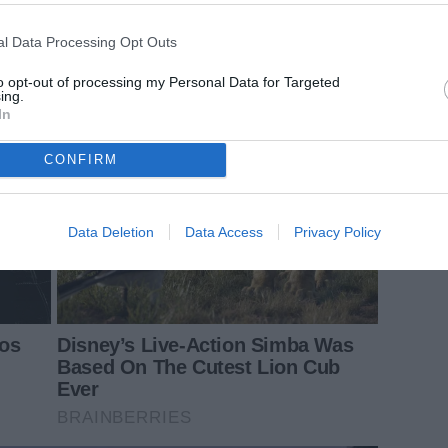
l Data Processing Opt Outs
to opt-out of processing my Personal Data for Targeted
ing.
In
CONFIRM
Data Deletion
Data Access
Privacy Policy