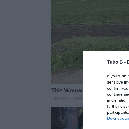
Tutto B -
If you wish 
sensitive in
confirm you
continue se
information 
further disc
participants
Downstream 