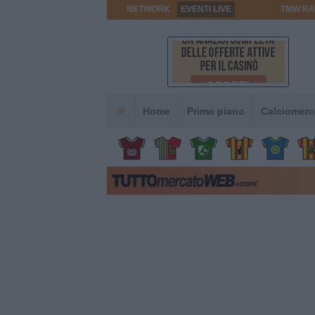
NETWORK
EVENTI LIVE
TMW RA
Home
Primo piano
Calciomerc