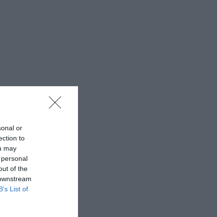
sonal or
ection to
ou may
 personal
out of the
 downstream
B’s List of