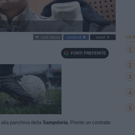
LE 
condividi
tweet
vedi letture
1
FONTI PREFERITE
2
3
4
5
e
Loaded
:
100.00%
 alla panchina della
Sampdoria
. Pronto un contratto