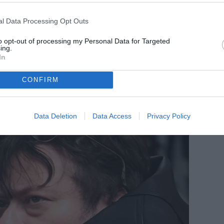
l Data Processing Opt Outs
to opt-out of processing my Personal Data for Targeted
ing.
In
CONFIRM
Data Deletion
Data Access
Privacy Policy