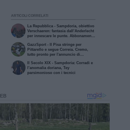
ARTICOLI CORRELATI
La Repubblica - Sampdoria, obiettivo
Verschaeren: fantasia dall’Anderlecht
per innescare le punte. Abbonamenti
a quota 17mila
GazzSport - Il Pisa stringe per
Pittarello e segue Correia. Cremo,
tutto pronto per l'annuncio di
Vogliacco. Samp, frenata per il
Il Secolo XIX - Sampdoria: Corradi e
portiere Vindahl
l’anomalia doriana, Tey
parsimonioso con i tecnici