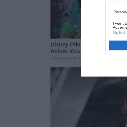
Persona
I want 
Advertis
Opted 