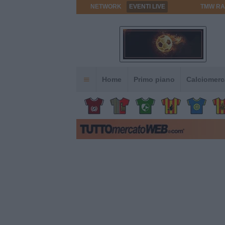
NETWORK
EVENTI LIVE
TMW RA
Home
Primo piano
Calciomerc