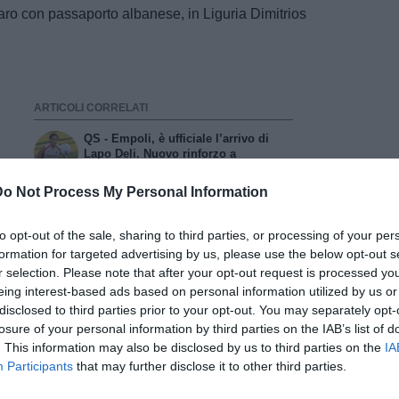
varo con passaporto albanese, in Liguria Dimitrios
ARTICOLI CORRELATI
QS - Empoli, è ufficiale l’arrivo di
Lapo Deli. Nuovo rinforzo a
centrocampo
Do Not Process My Personal Information
Di Marzio: "Empoli, non solo Deli:
dalla Fiorentina è in arrivo anche
Angiolini"
to opt-out of the sale, sharing to third parties, or processing of your per
QS - Empoli, Romagnoli è ufficiale.
formation for targeted advertising by us, please use the below opt-out s
Oggi l'annuncio di Deli
r selection. Please note that after your opt-out request is processed y
eing interest-based ads based on personal information utilized by us or
disclosed to third parties prior to your opt-out. You may separately opt-
losure of your personal information by third parties on the IAB’s list of
. This information may also be disclosed by us to third parties on the
IA
Participants
that may further disclose it to other third parties.