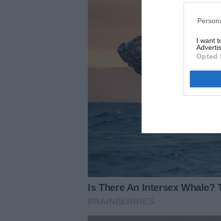
Persona
I want 
Advertis
Opted 