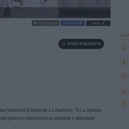
condividi
tweet
vedi letture
LE 
FONTI PREFERITE
1
2
3
4
5
ola l'edizione Empoli de
La Nazione. "
A La Spezia
trale greco in bianconero e propone il difensore