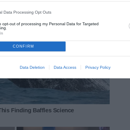
l Data Processing Opt Outs
to opt-out of processing my Personal Data for Targeted
ing.
In
CONFIRM
Data Deletion
Data Access
Privacy Policy