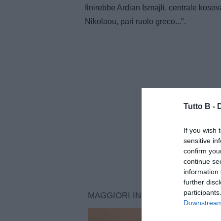
finirebbe Ardian Ismajli, centrale koso
Nikolaou, pari ruolo greco...".
Tutto B -
If you wish 
sensitive in
confirm you
continue se
information 
further disc
participants
Downstream 