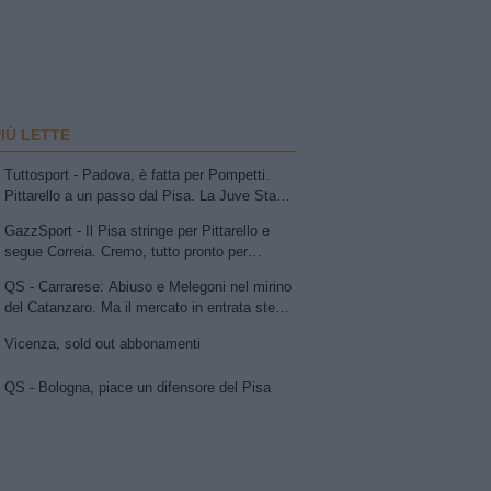
PIÙ LETTE
Tuttosport - Padova, è fatta per Pompetti.
Pittarello a un passo dal Pisa. La Juve Stabia
insiste per Sibilli. Ascoli: Bolsius. Avellino,
GazzSport - Il Pisa stringe per Pittarello e
per la trequarti uno tra Chipperfield e Girma.
segue Correia. Cremo, tutto pronto per
Vicenza su Cuppone dell'Entella. Modena,
l'annuncio di Vogliacco. Samp, frenata per il
idea Antonini
QS - Carrarese: Abiuso e Melegoni nel mirino
portiere Vindahl
del Catanzaro. Ma il mercato in entrata stenta
a decollare
Vicenza, sold out abbonamenti
QS - Bologna, piace un difensore del Pisa