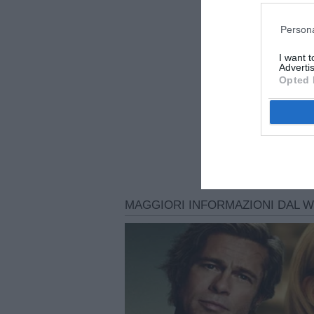
Persona
I want 
Advertis
Opted 