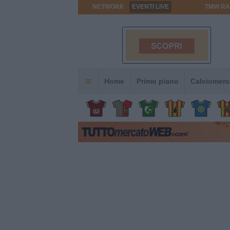
NETWORK
EVENTI LIVE
TMW RA
Home
Primo piano
Calciomerc