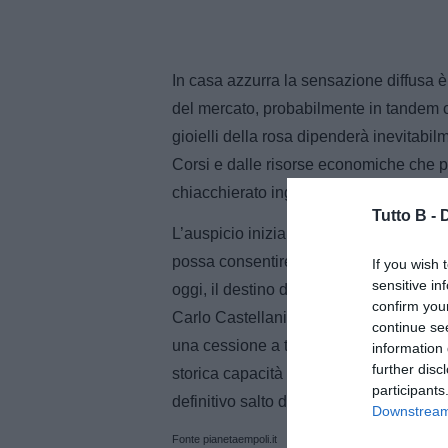
In casa azzurra la sensazione diffusa 
del mercato, probabilmente in tandem c
gioielli della rosa dipenderà inevitabil
Corsi e dalle risorse economiche che po
chiacchierato ingresso del nuovo socio 
Tutto B -
L’auspicio iniziale di tutto l’ambiente 
possa consentire al club di trattenere a
If you wish 
sensitive in
oggi, il destino di Guarino sembra semp
confirm you
Carlo Castellani per la stagione che ve
continue se
una cessione a titolo definitivo, rapp
information 
further disc
storica capacità dell’Empoli di saper lan
participants
definitivo salto di qualità verso i palco
Downstream 
Fonte pianetaempoli.it