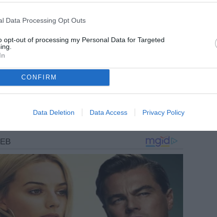
l Data Processing Opt Outs
to opt-out of processing my Personal Data for Targeted
ing.
In
CONFIRM
Data Deletion
Data Access
Privacy Policy