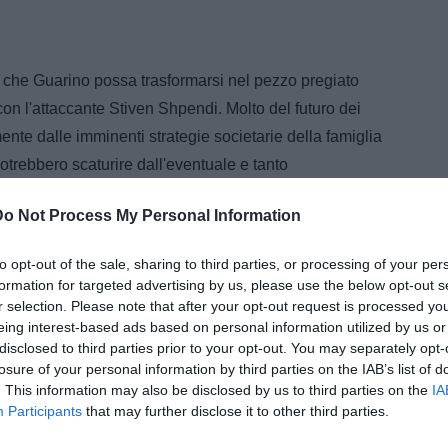
è che Guarino possa trasformarsi nel pezzo pregiato
on l'attaccante Stiven Shpendi. Molto del futuro dei
mente dalle imminenti strategie societarie della famiglia
trebbero scaturire dall'eventuale e tanto
all'interno del pacchetto azionario.
Do Not Process My Personal Information
empolese è che l'immissione di nuove liquidità fresche
lmeno una parte dei suoi pezzi pregiati. Tuttavia, ad
to opt-out of the sale, sharing to third parties, or processing of your per
formation for targeted advertising by us, please use the below opt-out s
re più orientato a svilupparsi lontano dallo stadio
r selection. Please note that after your opt-out request is processed y
rrà. Un’eventualità che, qualora dovesse tramutarsi in
eing interest-based ads based on personal information utilized by us or
resenterebbe l’ennesima e lampante conferma della
disclosed to third parties prior to your opt-out. You may separately opt-
losure of your personal information by third parties on the IAB’s list of
ciare, valorizzare e preparare i giovani talenti al
. This information may also be disclosed by us to third parties on the
IA
scenici più importanti del calcio europeo.
Participants
that may further disclose it to other third parties.