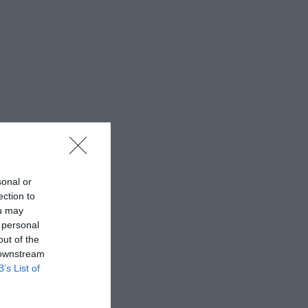
sonal or
ection to
ou may
 personal
out of the
 downstream
B’s List of