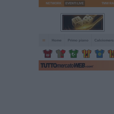
NETWORK
EVENTI LIVE
TMW RA
Home
Primo piano
Calciomerc