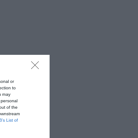
sonal or
ection to
ou may
 personal
out of the
 downstream
B’s List of