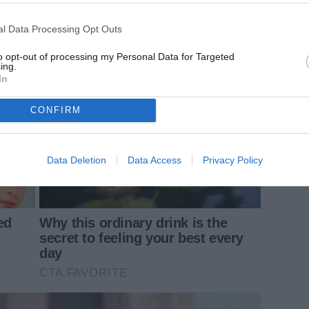
l Data Processing Opt Outs
to opt-out of processing my Personal Data for Targeted
ing.
In
CONFIRM
Data Deletion
Data Access
Privacy Policy