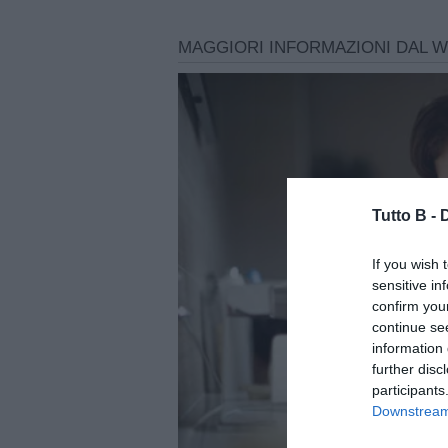
Tutto B -
If you wish 
sensitive in
confirm you
continue se
information 
further disc
participants
Downstream 