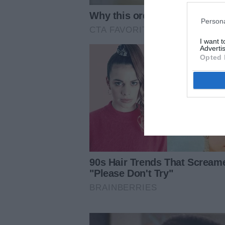
Persona
I want 
Advertis
Opted 