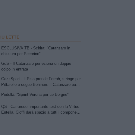
PIÙ LETTE
ESCLUSIVA TB - Schira: "Catanzaro in
chiusura per Pecorino"
GdS - Il Catanzaro perfeziona un doppio
colpo in entrata
GazzSport - Il Pisa prende Ferrah, stringe per
Pittarello e segue Bohinen. Il Catanzaro punta
su Pecorino e avanza per Dorval. Sudtirol:
Pedullà: "Sprint Verona per Le Borgne"
Bjarkason
QS - Carrarese, importante test con la Virtus
Entella. Cioffi darà spazio a tutti i componenti
della rosa