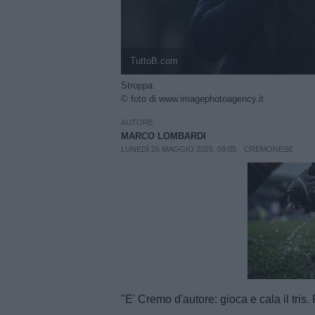
TuttoB.com
Stroppa
© foto di www.imagephotoagency.it
AUTORE
MARCO LOMBARDI
LUNEDÌ 26 MAGGIO 2025, 09:05
CREMONESE
Unmut
"E' Cremo d'autore: gioca e cala il tris.