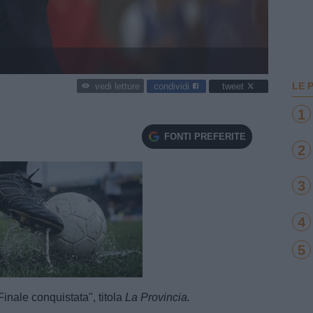
LE 
condividi
tweet
vedi letture
1
FONTI PREFERITE
2
3
4
5
e
Loaded
:
100.00%
 Finale conquistata", titola
La Provincia.