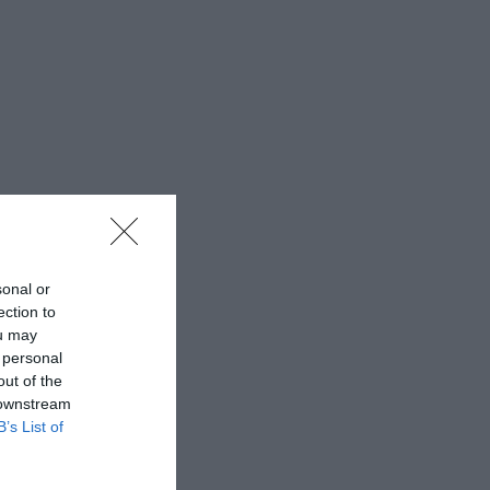
sonal or
ection to
ou may
 personal
out of the
 downstream
B’s List of