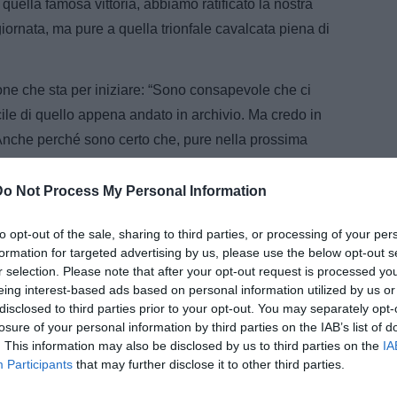
uella famosa vittoria, abbiamo ratificato la nostra
iornata, ma pure a quella trionfale cavalcata piena di
one che sta per iniziare: “Sono consapevole che ci
ile di quello appena andato in archivio. Ma credo in
Anche perché sono certo che, pure nella prossima
aranno ancora una grossa mano. L’effetto Manuzzi, si sa,
 di tutti, ancora una volta…”
Do Not Process My Personal Information
 a Cesena non solo tra due anni. Ma anche tra cinque
to opt-out of the sale, sharing to third parties, or processing of your per
re qui a vita. Sono in tanti a dire che nel calcio
formation for targeted advertising by us, please use the below opt-out s
r selection. Please note that after your opt-out request is processed y
la Paolo Maldini, alla Giampiero Ceccarelli, ndr),
eing interest-based ads based on personal information utilized by us or
l’eccezione che conferma la regola…”
disclosed to third parties prior to your opt-out. You may separately opt-
losure of your personal information by third parties on the IAB’s list of
. This information may also be disclosed by us to third parties on the
IA
ARTICOLI CORRELATI
Participants
that may further disclose it to other third parties.
Cesena, Ciofi: "Dobbiamo invertire al