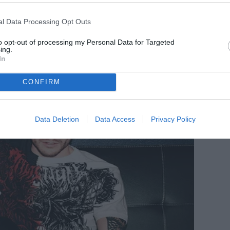
più presto il trend"
l Data Processing Opt Outs
Cesena, Ciofi: “Contro il Venezia gara
difficile ma siamo un gruppo
to opt-out of processing my Personal Data for Targeted
speciale”
ing.
In
Cesena, 20 reti in amichevole. Ciofi:
"Test utile"
CONFIRM
Data Deletion
Data Access
Privacy Policy