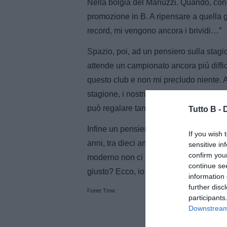
Nella bolgia del Manuzzi. Quando, con q
promozione in B. A ripensare a quella g
record, mi vengono ancora i brividi…”
Spazio, poi, ad un pensiero sulla stagi
attende un campionato ancora più diffic
questo club e non mi precludo niente. 
stagione, i nostri splendidi tifosi ci d
può regalare tanti punti. Servirà l’aiuto
Tutto B -
Infine un pensiero sul futuro: “Mi vedo
If you wish 
anni, tra dieci anni. Mi piacerebbe resta
sensitive in
confirm you
moderno non ci sono più le bandiere (al
continue se
giusto? Ecco, io allora vorrei essere 
information 
further disc
Fonte Tmw
participants
Downstream 