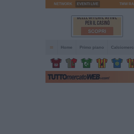
NETWORK
EVENTI LIVE
TMW RA
Home
Primo piano
Calciomerc