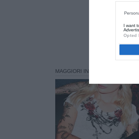
Persona
I want 
Advertis
Opted 