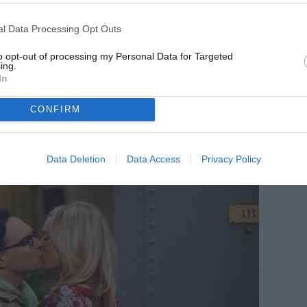
l Data Processing Opt Outs
to opt-out of processing my Personal Data for Targeted
ing.
In
CONFIRM
Data Deletion
Data Access
Privacy Policy