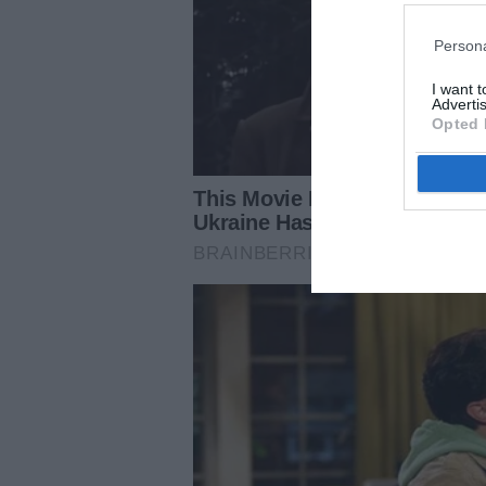
Persona
I want 
Advertis
Opted 