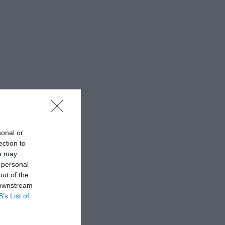
sonal or
ection to
ou may
 personal
out of the
 downstream
B’s List of