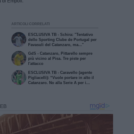
a di Empoli.
ARTICOLI CORRELATI
ESCLUSIVA TB - Schira: "Tentativo
dello Sporting Clube de Portugal per
Favasuli del Catanzaro, ma..."
GdS - Catanzaro, Pittarello sempre
più vicino al Pisa. Tre piste per
l'attacco
ESCLUSIVA TB - Caravello (agente
Pigliacelli): “Vuole portare in alto il
Catanzaro. No alla Serie A per i
giallorossi. In futuro…”