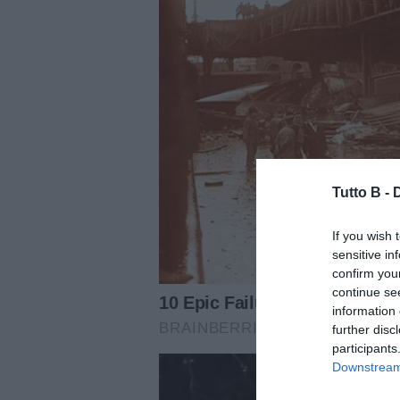
Tutto B -
If you wish 
sensitive in
confirm you
continue se
information 
further disc
participants
Downstream 