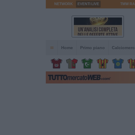
NETWORK
EVENTI LIVE
TMW RA
Home
Primo piano
Calciomerc