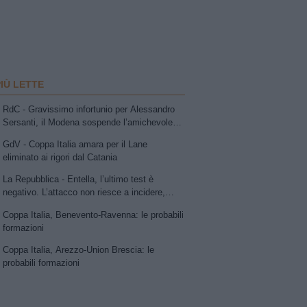
PIÙ LETTE
RdC - Gravissimo infortunio per Alessandro
Sersanti, il Modena sospende l’amichevole
con la Vis Pesaro: compagni di squadra e
GdV - Coppa Italia amara per il Lane
avversari sotto choc
eliminato ai rigori dal Catania
La Repubblica - Entella, l’ultimo test è
negativo. L’attacco non riesce a incidere,
Ruggeri esalta la Carrarese
Coppa Italia, Benevento-Ravenna: le probabili
formazioni
Coppa Italia, Arezzo-Union Brescia: le
probabili formazioni