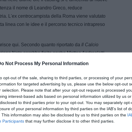
stenza il nome di Leandro Greco, reduce
tria. L'ex centrocampista della Roma viene valutato
a linea con le idee e il percorso tecnico intrapreso
urisce qui. Secondo quanto riportato da
Il Calcio
oriano Noto sarebbe finito anche Matteo Andreoletti,
er proposta di gioco e già apprezzato dai vertici
Do Not Process My Personal Information
to opt-out of the sale, sharing to third parties, or processing of your per
formation for targeted advertising by us, please use the below opt-out s
r selection. Please note that after your opt-out request is processed y
eing interest-based ads based on personal information utilized by us or
disclosed to third parties prior to your opt-out. You may separately opt-
losure of your personal information by third parties on the IAB’s list of
. This information may also be disclosed by us to third parties on the
IA
Participants
that may further disclose it to other third parties.