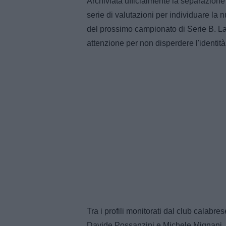
Archiviata ufficialmente la separazione 
serie di valutazioni per individuare la 
del prossimo campionato di Serie B. L
attenzione per non disperdere l'identità t
Tra i profili monitorati dal club calabr
Davide Possanzini e Michele Mignani, ma