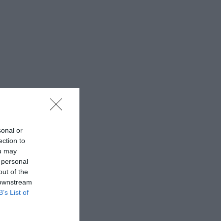
sonal or
ection to
ou may
 personal
out of the
 downstream
B’s List of