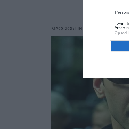
Persona
I want 
Advertis
Opted 