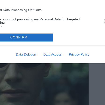
l Data Processing Opt Outs
to opt-out of processing my Personal Data for Targeted
ing.
In
CONFIRM
Data Deletion
Data Access
Privacy Policy