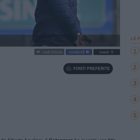
LE 
1
condividi
tweet
vedi letture
2
FONTI PREFERITE
3
4
5