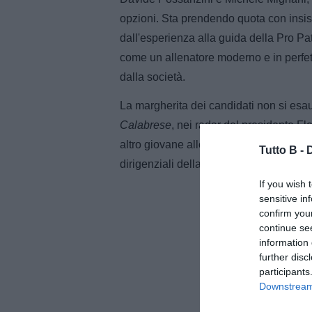
opzioni. Sta prendendo quota con insi
dall'esperienza alla guida della Pro Pa
come un allenatore moderno e in perfett
dalla società.
La margherita dei candidati non si esa
Calabrese
, nei radar del presidente Fl
altro giovane allenatore molto stimato p
Tutto B -
dirigenziali della società.
If you wish 
sensitive in
confirm you
continue se
information 
further disc
participants
Downstream 