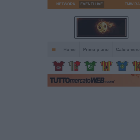
NETWORK
EVENTI LIVE
TMW RA
Home
Primo piano
Calciomerc