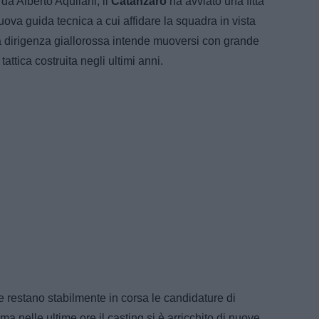
da Alberto Aquilani, il
Catanzaro
ha avviato una fitta
nuova guida tecnica a cui affidare la squadra in vista
a dirigenza giallorossa intende muoversi con grande
attica costruita negli ultimi anni.
ese restano stabilmente in corsa le candidature di
 nelle ultime ore il casting si è arricchito di nuove