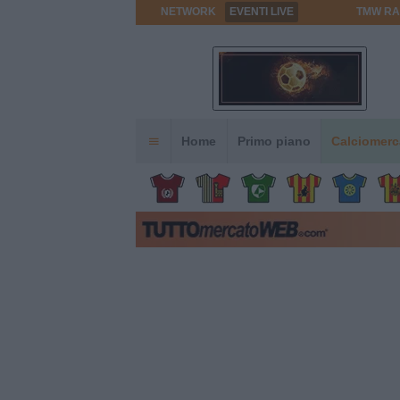
NETWORK
EVENTI LIVE
TMW RA
Home
Primo piano
Calciomerc