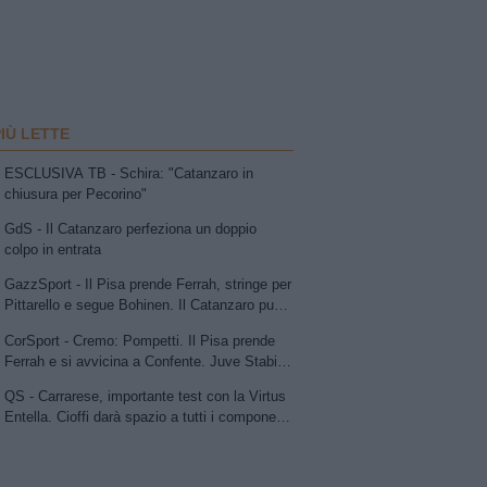
PIÙ LETTE
ESCLUSIVA TB - Schira: "Catanzaro in
chiusura per Pecorino"
GdS - Il Catanzaro perfeziona un doppio
colpo in entrata
GazzSport - Il Pisa prende Ferrah, stringe per
Pittarello e segue Bohinen. Il Catanzaro punta
su Pecorino e avanza per Dorval. Sudtirol:
CorSport - Cremo: Pompetti. Il Pisa prende
Bjarkason
Ferrah e si avvicina a Confente. Juve Stabia
su Vismara. Avellino e Catania lavorano allo
QS - Carrarese, importante test con la Virtus
scambio Patierno-Jimenez
Entella. Cioffi darà spazio a tutti i componenti
della rosa