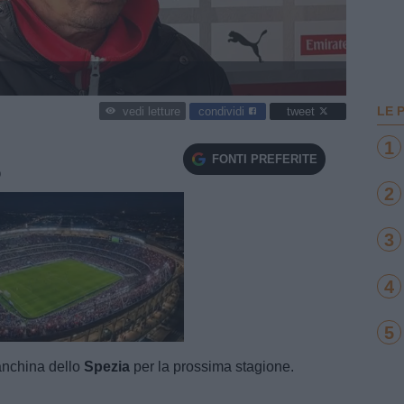
LE 
condividi
tweet
vedi letture
1
FONTI PREFERITE
O
2
3
4
e
5
Loaded
:
100.00%
panchina dello
Spezia
per la prossima stagione.