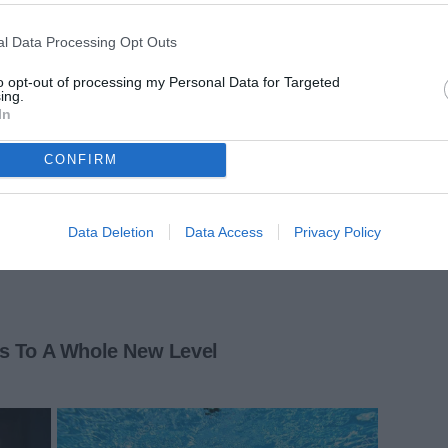
l Data Processing Opt Outs
to opt-out of processing my Personal Data for Targeted
ing.
In
CONFIRM
Data Deletion
Data Access
Privacy Policy