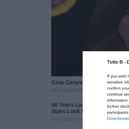
Tutto B -
If you wish 
sensitive in
confirm you
continue se
information 
further disc
participants
Downstream 