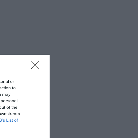
sonal or
ection to
ou may
 personal
out of the
 downstream
B’s List of