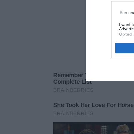
Persona
I want 
Advertis
Opted 