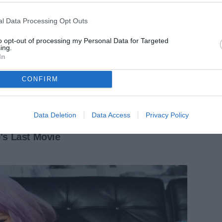
l Data Processing Opt Outs
to opt-out of processing my Personal Data for Targeted
ing.
In
CONFIRM
Data Deletion
Data Access
Privacy Policy