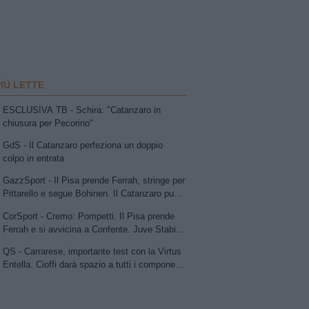
PIÙ LETTE
ESCLUSIVA TB - Schira: "Catanzaro in
chiusura per Pecorino"
GdS - Il Catanzaro perfeziona un doppio
colpo in entrata
GazzSport - Il Pisa prende Ferrah, stringe per
Pittarello e segue Bohinen. Il Catanzaro punta
su Pecorino e avanza per Dorval. Sudtirol:
CorSport - Cremo: Pompetti. Il Pisa prende
Bjarkason
Ferrah e si avvicina a Confente. Juve Stabia
su Vismara. Avellino e Catania lavorano allo
QS - Carrarese, importante test con la Virtus
scambio Patierno-Jimenez
Entella. Cioffi darà spazio a tutti i componenti
della rosa