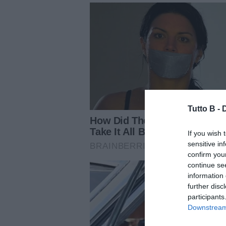
Tutto B -
If you wish 
sensitive in
confirm you
continue se
information 
further disc
participants
Downstream 