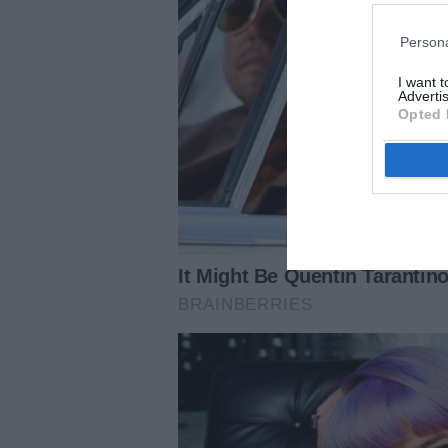
Persona
I want 
Advertis
Opted 