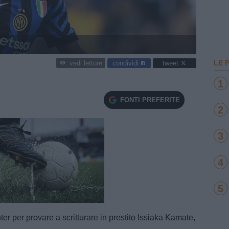
LE 
condividi
tweet
vedi letture
1
FONTI PREFERITE
2
3
4
5
e
Loaded
:
100.00%
Inter per provare a scritturare in prestito Issiaka Kamate,