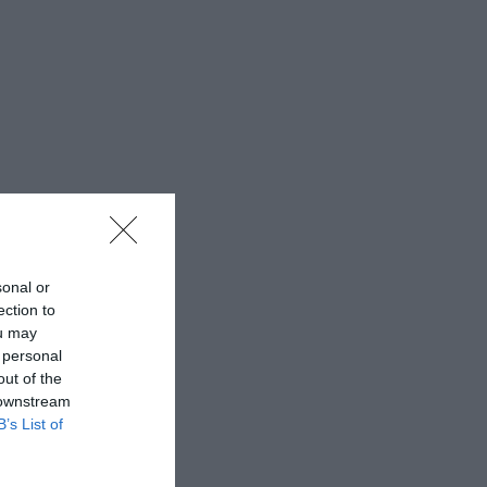
sonal or
ection to
ou may
 personal
out of the
 downstream
B’s List of