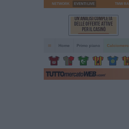
NETWORK
EVENTI LIVE
TMW RA
Home
Primo piano
Calciomerc