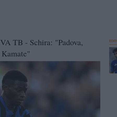
A TB - Schira: "Padova,
EDIT
er Kamate"