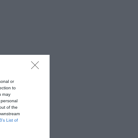
sonal or
ection to
ou may
 personal
out of the
 downstream
B’s List of