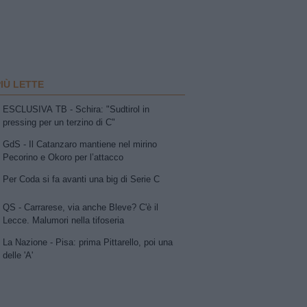
PIÙ LETTE
ESCLUSIVA TB - Schira: "Sudtirol in
pressing per un terzino di C"
GdS - Il Catanzaro mantiene nel mirino
Pecorino e Okoro per l’attacco
Per Coda si fa avanti una big di Serie C
QS - Carrarese, via anche Bleve? C'è il
Lecce. Malumori nella tifoseria
La Nazione - Pisa: prima Pittarello, poi una
delle 'A'