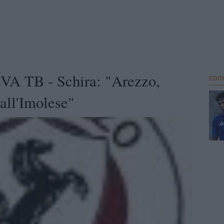
A TB - Schira: "Arezzo,
EDIT
dall'Imolese"