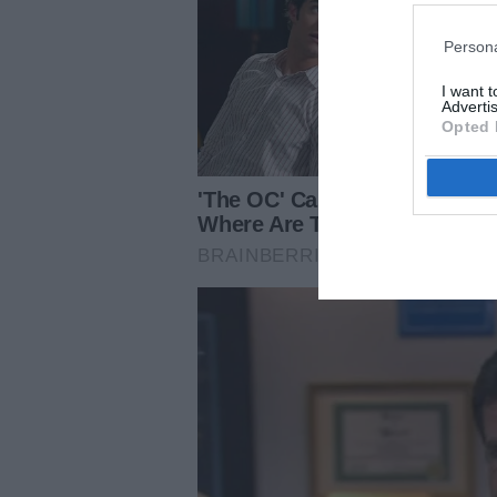
Persona
I want 
Advertis
Opted 