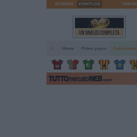
NETWORK
EVENTI LIVE
TMW RA
Home
Primo piano
Calciomerc