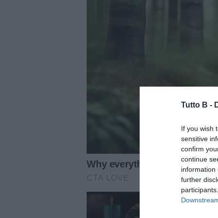
Tutto B -
If you wish 
sensitive in
confirm you
continue se
information 
further disc
participants
Downstream 