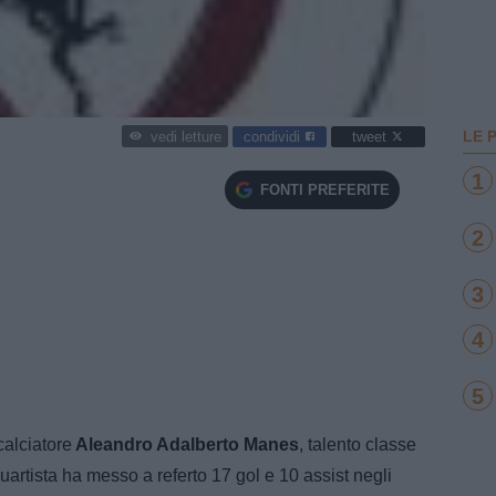
LE 
condividi
tweet
vedi letture
1
FONTI PREFERITE
2
3
4
5
calciatore
Aleandro Adalberto Manes
, talento classe
quartista ha messo a referto 17 gol e 10 assist negli