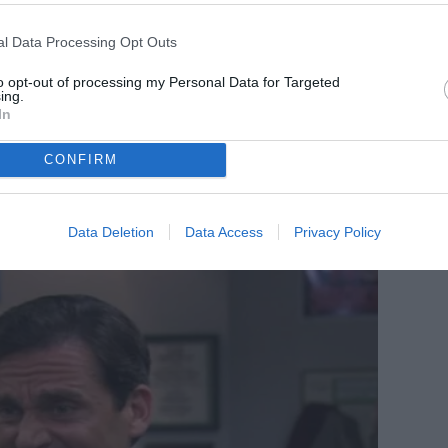
l Data Processing Opt Outs
to opt-out of processing my Personal Data for Targeted
ing.
In
CONFIRM
Data Deletion
Data Access
Privacy Policy