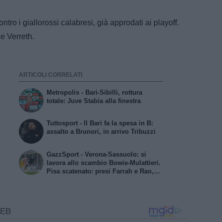
ntro i giallorossi calabresi, già approdati ai playoff.
e Verreth.
ARTICOLI CORRELATI
Metropolis - Bari-Sibilli, rottura
totale: Juve Stabia alla finestra
Tuttosport - Il Bari fa la spesa in B:
assalto a Brunori, in arrivo Tribuzzi
GazzSport - Verona-Sassuolo: si
lavora allo scambio Bowie-Mulattieri.
Pisa scatenato: presi Farrah e Rao,
inserimento per Zanon e Artistico.
Catanzaro, chiesto Bonetti alla
Reggiana. Juve Stabia in pressing
per Sibilli