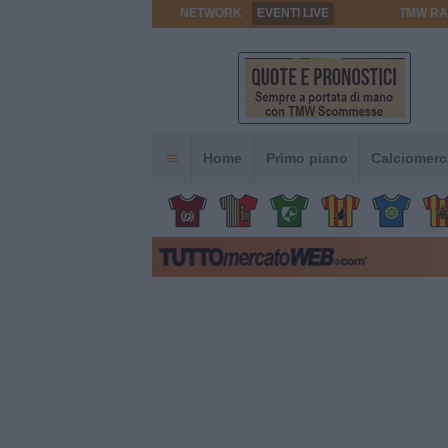
NETWORK
EVENTI LIVE
TMW RA
Home
Primo piano
Calciomerc