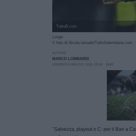
TuttoB.com
Longo
© foto di Nicola Ianuale/TuttoSalernitana.com
AUTORE
MARCO LOMBARDI
VENERDÌ 8 MAGGIO 2026, 09:06
BARI
Unmut
"Salvezza, playout o C: per il Bari a Ca