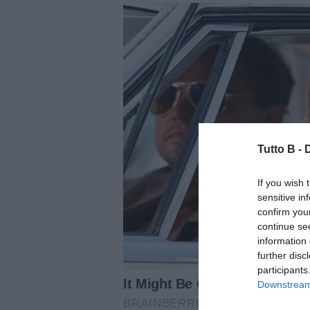
Tutto B -
If you wish 
sensitive in
confirm you
continue se
information 
further disc
participants
Downstream 