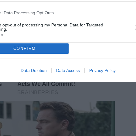
l Data Processing Opt Outs
to opt-out of processing my Personal Data for Targeted
ing.
In
CONFIRM
Data Deletion
Data Access
Privacy Policy