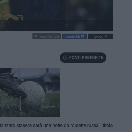
condividi
tweet
vedi letture
FONTI PREFERITE
e
Loaded
:
100.00%
tanzaro stasera sarà una notte da roulette russa", titola