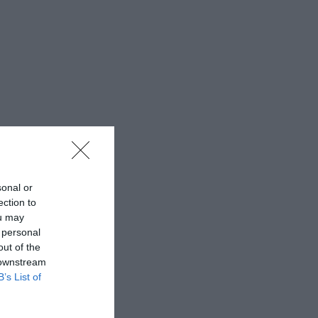
sonal or
ection to
ou may
 personal
out of the
 downstream
B’s List of