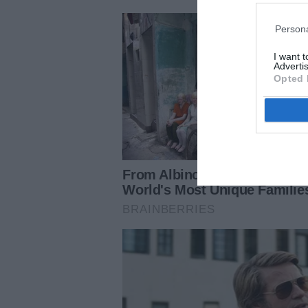
Persona
I want 
Advertis
Opted 