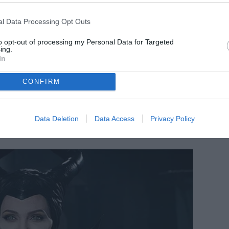
l Data Processing Opt Outs
to opt-out of processing my Personal Data for Targeted
ing.
In
CONFIRM
Data Deletion
Data Access
Privacy Policy