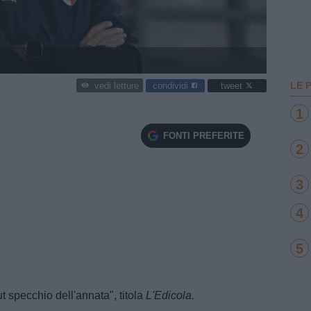
LE 
condividi
tweet
vedi letture
1
FONTI PREFERITE
2
3
4
5
ut specchio dell'annata", titola
L'Edicola.