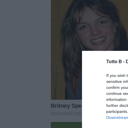
Tutto B -
If you wish 
sensitive in
confirm you
continue se
information 
further disc
participants
Downstream 