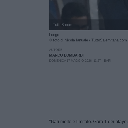
TuttoB.com
Longo
© foto di Nicola Ianuale / TuttoSalernitana.com
AUTORE
MARCO LOMBARDI
DOMENICA 17 MAGGIO 2026, 11:27
BARI
"Bari molle e limitato. Gara 1 dei playo