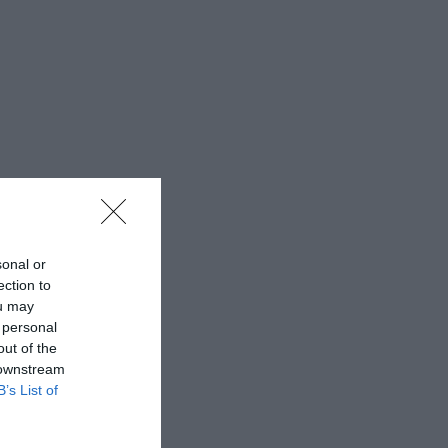
sonal or
ection to
ou may
 personal
out of the
 downstream
B’s List of