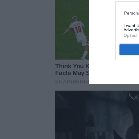
Persona
I want 
Advertis
Opted 