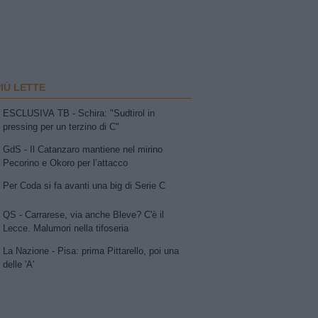
PIÙ LETTE
ESCLUSIVA TB - Schira: "Sudtirol in
pressing per un terzino di C"
GdS - Il Catanzaro mantiene nel mirino
Pecorino e Okoro per l’attacco
Per Coda si fa avanti una big di Serie C
QS - Carrarese, via anche Bleve? C'è il
Lecce. Malumori nella tifoseria
La Nazione - Pisa: prima Pittarello, poi una
delle 'A'