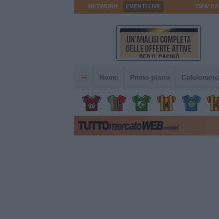
NETWORK
EVENTI LIVE
TMW RA
Home
Primo piano
Calciomerc