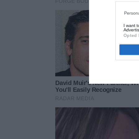
Persona
I want 
Advertis
Opted 