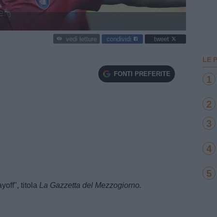
condividi
tweet
vedi letture
LE 
FONTI PREFERITE
1
2
3
4
5
yoff", titola
La Gazzetta del Mezzogiorno.