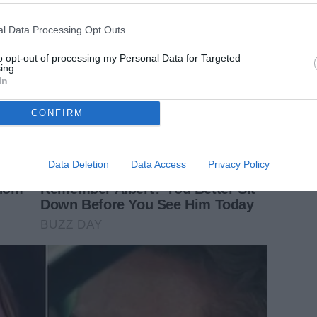
l Data Processing Opt Outs
to opt-out of processing my Personal Data for Targeted
ing.
In
CONFIRM
Data Deletion
Data Access
Privacy Policy