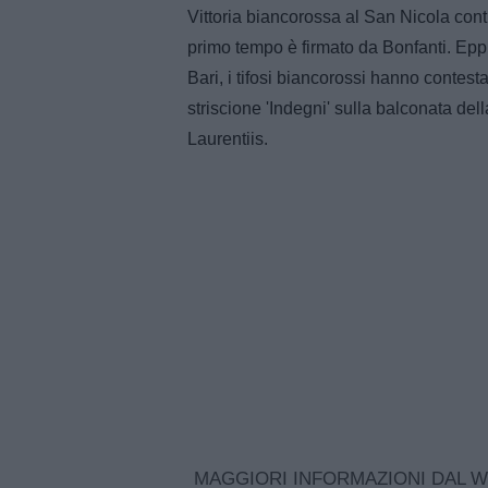
Vittoria biancorossa al San Nicola contr
primo tempo è firmato da Bonfanti. Eppur
Bari, i tifosi biancorossi hanno contest
striscione 'Indegni' sulla balconata del
Laurentiis.