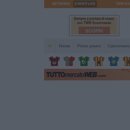
NETWORK
EVENTI LIVE
TMW RA
Home
Primo piano
Calciomerc