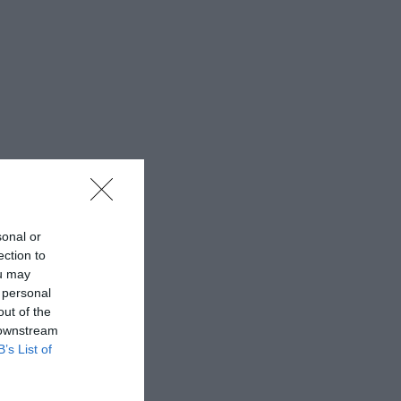
sonal or
ection to
ou may
 personal
out of the
 downstream
B’s List of