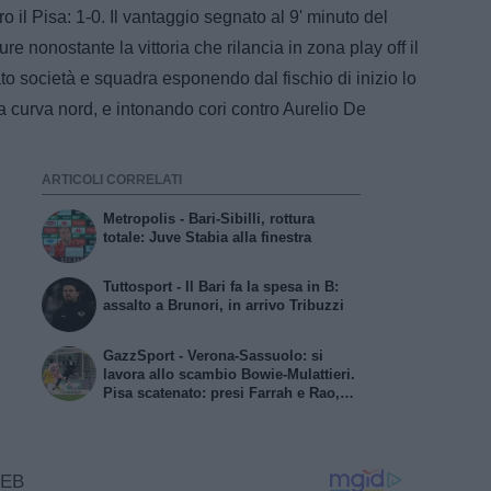
o il Pisa: 1-0. Il vantaggio segnato al 9' minuto del
e nonostante la vittoria che rilancia in zona play off il
ato società e squadra esponendo dal fischio di inizio lo
la curva nord, e intonando cori contro Aurelio De
ARTICOLI CORRELATI
Metropolis - Bari-Sibilli, rottura
totale: Juve Stabia alla finestra
Tuttosport - Il Bari fa la spesa in B:
assalto a Brunori, in arrivo Tribuzzi
GazzSport - Verona-Sassuolo: si
lavora allo scambio Bowie-Mulattieri.
Pisa scatenato: presi Farrah e Rao,
inserimento per Zanon e Artistico.
Catanzaro, chiesto Bonetti alla
Reggiana. Juve Stabia in pressing
per Sibilli