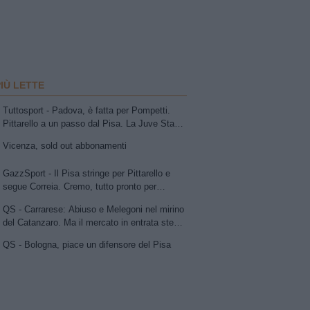
PIÙ LETTE
Tuttosport - Padova, è fatta per Pompetti.
Pittarello a un passo dal Pisa. La Juve Stabia
insiste per Sibilli. Ascoli: Bolsius. Avellino,
Vicenza, sold out abbonamenti
per la trequarti uno tra Chipperfield e Girma.
Vicenza su Cuppone dell'Entella. Modena,
GazzSport - Il Pisa stringe per Pittarello e
idea Antonini
segue Correia. Cremo, tutto pronto per
l'annuncio di Vogliacco. Samp, frenata per il
QS - Carrarese: Abiuso e Melegoni nel mirino
portiere Vindahl
del Catanzaro. Ma il mercato in entrata stenta
a decollare
QS - Bologna, piace un difensore del Pisa