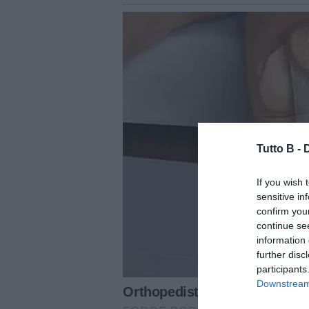
Tutto B -
If you wish 
sensitive in
confirm you
continue se
information 
further disc
participants
Downstream 