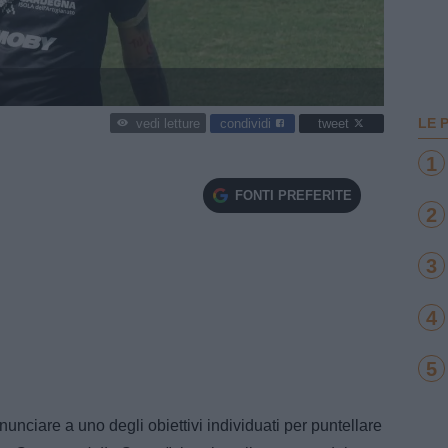
LE 
condividi
tweet
vedi letture
1
FONTI PREFERITE
2
3
4
5
nunciare a uno degli obiettivi individuati per puntellare