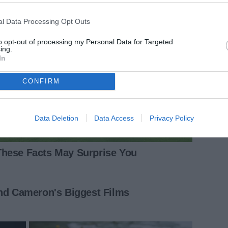
l Data Processing Opt Outs
to opt-out of processing my Personal Data for Targeted
ing.
In
CONFIRM
Data Deletion
Data Access
Privacy Policy