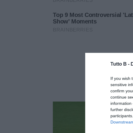
Tutto B -
If you wish 
sensitive in
confirm you
continue se
information 
further disc
participants
Downstream 