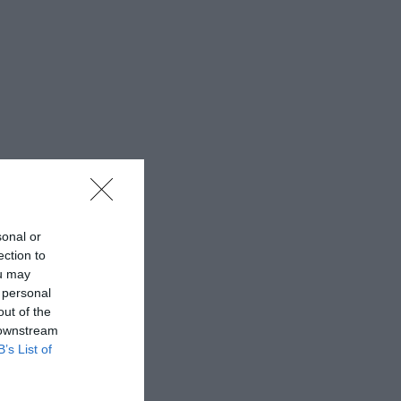
sonal or
ection to
ou may
 personal
out of the
 downstream
B’s List of