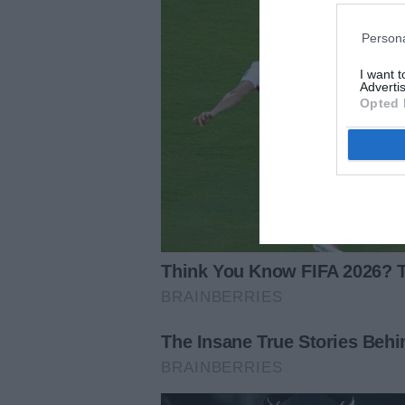
Persona
I want 
Advertis
Opted 