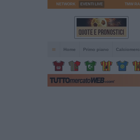
NETWORK
EVENTI LIVE
TMW RA
Home
Primo piano
Calciomerc