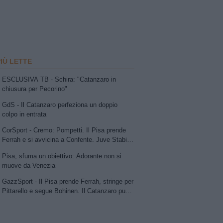
PIÙ LETTE
ESCLUSIVA TB - Schira: "Catanzaro in
chiusura per Pecorino"
GdS - Il Catanzaro perfeziona un doppio
colpo in entrata
CorSport - Cremo: Pompetti. Il Pisa prende
Ferrah e si avvicina a Confente. Juve Stabia
su Vismara. Avellino e Catania lavorano allo
Pisa, sfuma un obiettivo: Adorante non si
scambio Patierno-Jimenez
muove da Venezia
GazzSport - Il Pisa prende Ferrah, stringe per
Pittarello e segue Bohinen. Il Catanzaro punta
su Pecorino e avanza per Dorval. Sudtirol:
Bjarkason