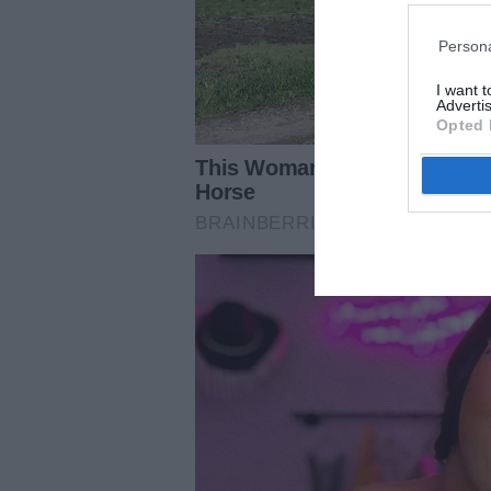
Persona
I want 
Advertis
Opted 