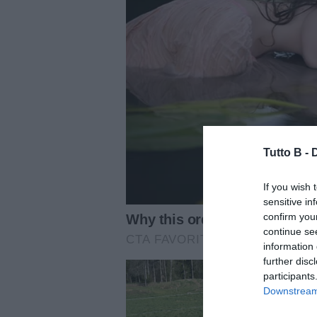
Tutto B -
If you wish 
sensitive in
confirm you
continue se
information 
further disc
participants
Downstream 