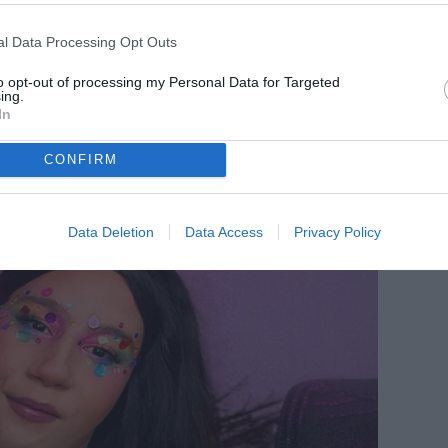
l Data Processing Opt Outs
to opt-out of processing my Personal Data for Targeted
ing.
In
CONFIRM
Data Deletion
Data Access
Privacy Policy