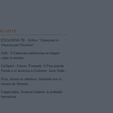
PIÙ LETTE
ESCLUSIVA TB - Schira: "Catanzaro in
chiusura per Pecorino"
GdS - Il Catanzaro perfeziona un doppio
colpo in entrata
CorSport - Cremo: Pompetti. Il Pisa prende
Ferrah e si avvicina a Confente. Juve Stabia
su Vismara. Avellino e Catania lavorano allo
Pisa, sfuma un obiettivo: Adorante non si
scambio Patierno-Jimenez
muove da Venezia
Coppa Italia, Vicenza-Catania: le probabili
formazioni