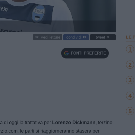
LE 
condividi
tweet
vedi letture
1
FONTI PREFERITE
2
3
4
5
 di oggi la trattativa per
Lorenzo Dickmann
, terzino
io.com, le parti si riaggiorneranno stasera per