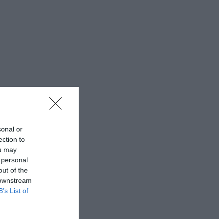
sonal or
ection to
ou may
 personal
out of the
 downstream
B’s List of