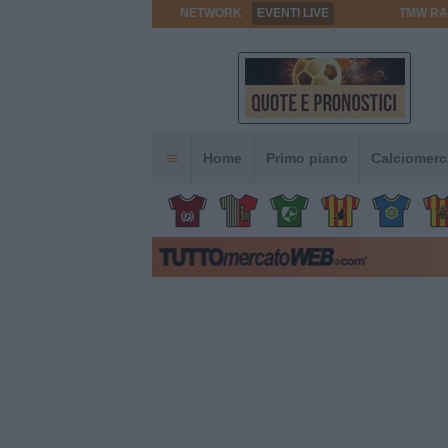
NETWORK
EVENTI LIVE
TMW RA
Home
Primo piano
Calciomerc