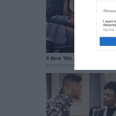
Persona
I want 
Advertis
Opted 