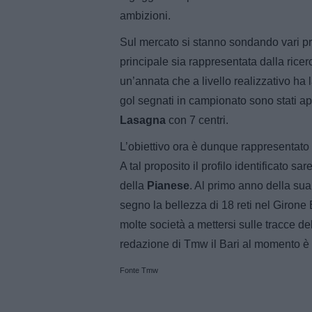
ambizioni.
Sul mercato si stanno sondando vari prof
principale sia rappresentata dalla ricer
un’annata che a livello realizzativo ha
gol segnati in campionato sono stati ap
Lasagna
con 7 centri.
L’obiettivo ora è dunque rappresentato d
A tal proposito il profilo identificato sa
della
Pianese
. Al primo anno della sua 
segno la bellezza di 18 reti nel Girone
molte società a mettersi sulle tracce d
redazione di Tmw il Bari al momento è il
Fonte Tmw