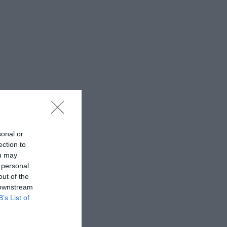
sonal or
ection to
ou may
 personal
out of the
 downstream
B’s List of