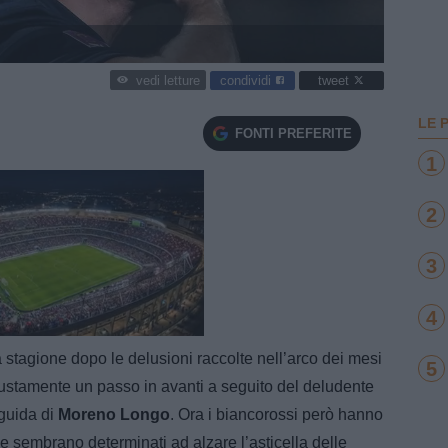
condividi
tweet
vedi letture
LE 
FONTI PREFERITE
1
2
3
4
e
Loaded
:
100.00%
a stagione dopo le delusioni raccolte nell’arco dei mesi
5
giustamente un passo in avanti a seguito del deludente
 guida di
Moreno Longo
. Ora i biancorossi però hanno
e sembrano determinati ad alzare l’asticella delle