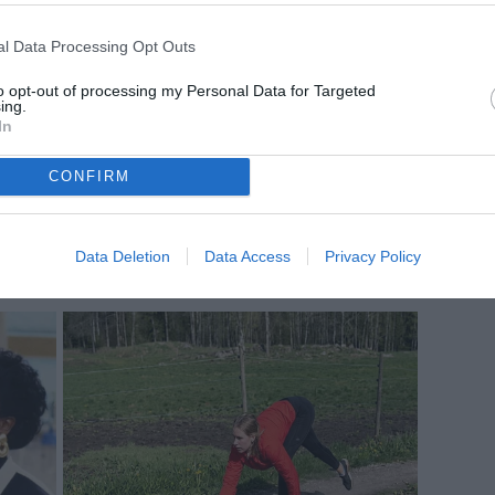
l Data Processing Opt Outs
to opt-out of processing my Personal Data for Targeted
ing.
In
CONFIRM
Data Deletion
Data Access
Privacy Policy