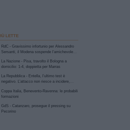
PIÙ LETTE
RdC - Gravissimo infortunio per Alessandro
Sersanti, il Modena sospende l’amichevole
con la Vis Pesaro: compagni di squadra e
La Nazione - Pisa, travolto il Bologna a
avversari sotto choc
domicilio: 1-4, doppietta per Marras
La Repubblica - Entella, l’ultimo test è
negativo. L’attacco non riesce a incidere,
Ruggeri esalta la Carrarese
Coppa Italia, Benevento-Ravenna: le probabili
formazioni
GdS - Catanzaro, prosegue il pressing su
Pecorino