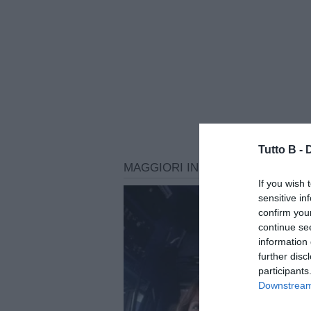
Tutto B -
If you wish 
sensitive in
confirm you
continue se
information 
further disc
participants
Downstream 