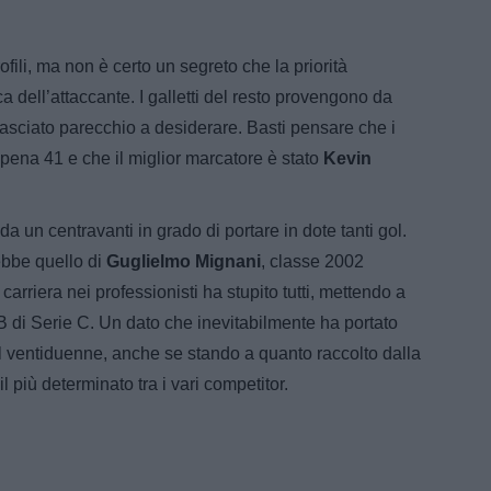
ili, ma non è certo un segreto che la priorità
ca dell’attaccante. I galletti del resto provengono da
 lasciato parecchio a desiderare. Basti pensare che i
pena 41 e che il miglior marcatore è stato
Kevin
a un centravanti in grado di portare in dote tanti gol.
rebbe quello di
Guglielmo Mignani
, classe 2002
carriera nei professionisti ha stupito tutti, mettendo a
 B di Serie C. Un dato che inevitabilmente ha portato
el ventiduenne, anche se stando a quanto raccolto dalla
 più determinato tra i vari competitor.