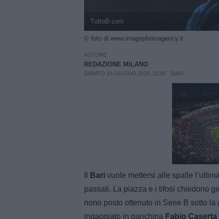
TuttoB.com
© foto di www.imagephotoagency.it
AUTORE
REDAZIONE MILANO
SABATO 28 GIUGNO 2025, 22:00
BARI
Unmut
Il
Bari
vuole mettersi alle spalle l’ultim
passati. La piazza e i tifosi chiedono 
nono posto ottenuto in Serie B sotto la
ingaggiato in panchina
Fabio Caserta