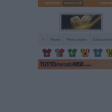
NETWORK
EVENTI LIVE
TMW RA
Home
Primo piano
Calciomerc