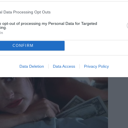
l Data Processing Opt Outs
to opt-out of processing my Personal Data for Targeted
ing.
In
CONFIRM
Data Deletion
Data Access
Privacy Policy