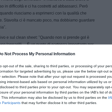
 in difficoltà e ci ha costretti ad abbassarci. Però
 quando riusciamo a esprimerci con la qualità che
e. Stavolta ci è mancato poco, ma dobbiamo guardare
ia".
nsivo e sul clean sheet: "Quando non si prende gol è
o Iannarilli –. È un punto di partenza importante per
continuiamo su questa strada".
Do Not Process My Personal Information
ARTICOLI CORRELATI
to opt-out of the sale, sharing to third parties, or processing of your per
Avellino, Iannarilli: "Gol al
formation for targeted advertising by us, please use the below opt-out s
Catanzaro? Un orgoglio, ma mio
r selection. Please note that after your opt-out request is processed y
figlio deve capire che il portiere deve
eing interest-based ads based on personal information utilized by us or
prima parare"
Avellino, Iannarilli: "Il mio gol è
disclosed to third parties prior to your opt-out. You may separately opt-
l'essenza del calcio"
losure of your personal information by third parties on the IAB’s list of
. This information may also be disclosed by us to third parties on the
IA
TB - Schira: "Iannarilli goleador
Participants
that may further disclose it to other third parties.
all’ultimo respiro: secondo gol in
carriera e pari Avellino"