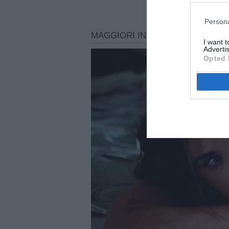
Persona
I want 
Advertis
Opted 