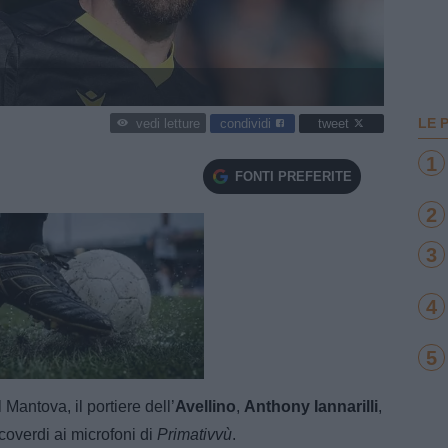
LE 
condividi
tweet
vedi letture
1
FONTI PREFERITE
2
3
4
5
e
Loaded
:
100.00%
 Mantova, il portiere dell’
Avellino
,
Anthony Iannarilli
,
overdi ai microfoni di
Primativvù
.