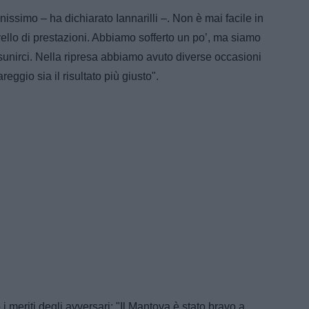
ssimo – ha dichiarato Iannarilli –. Non è mai facile in
ello di prestazioni. Abbiamo sofferto un po’, ma siamo
isunirci. Nella ripresa abbiamo avuto diverse occasioni
reggio sia il risultato più giusto".
i meriti degli avversari: "Il Mantova è stato bravo a