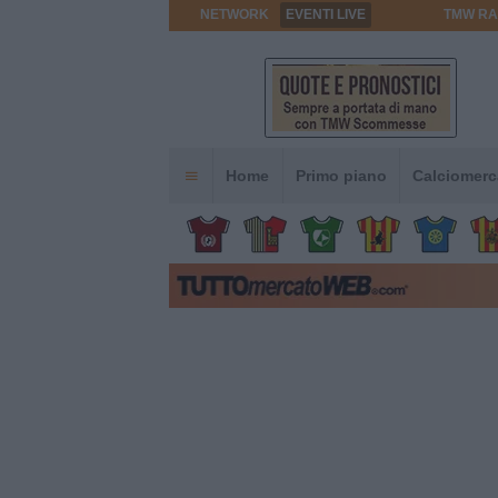
NETWORK
EVENTI LIVE
TMW RA
Home
Primo piano
Calciomerc