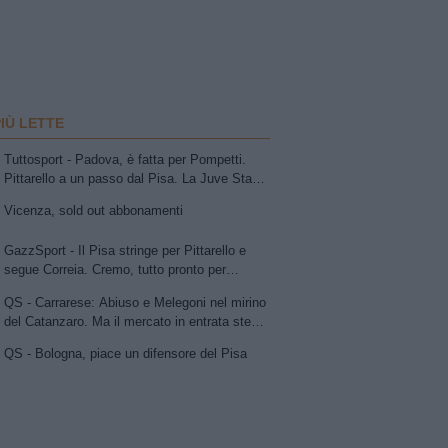
PIÙ LETTE
Tuttosport - Padova, è fatta per Pompetti.
Pittarello a un passo dal Pisa. La Juve Stabia
insiste per Sibilli. Ascoli: Bolsius. Avellino,
Vicenza, sold out abbonamenti
per la trequarti uno tra Chipperfield e Girma.
Vicenza su Cuppone dell'Entella. Modena,
GazzSport - Il Pisa stringe per Pittarello e
idea Antonini
segue Correia. Cremo, tutto pronto per
l'annuncio di Vogliacco. Samp, frenata per il
QS - Carrarese: Abiuso e Melegoni nel mirino
portiere Vindahl
del Catanzaro. Ma il mercato in entrata stenta
a decollare
QS - Bologna, piace un difensore del Pisa