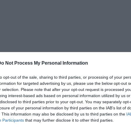
Do Not Process My Personal Information
to opt-out of the sale, sharing to third parties, or processing of your per
iega
Reverberi
sul
QS
- da un bambino che sogna di
formation for targeted advertising by us, please use the below opt-out s
r selection. Please note that after your opt-out request is processed y
giovanile della Juventus e raggiunge i primi obiettivi in
eing interest-based ads based on personal information utilized by us or
o Emilia in fibrillazione dopo l’arrivo di Mike Piazza,
disclosed to third parties prior to your opt-out. You may separately opt-
n la maglia del Pisa. Nel libro trovano spazio vicende
losure of your personal information by third parties on the IAB’s list of
. This information may also be disclosed by us to third parties on the
IA
categoria o le conferme in cadetteria, oltre alle
Participants
that may further disclose it to other third parties.
a dalla D dopo il fallimento alla retrocessione senza