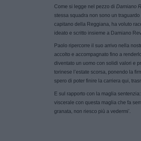
Come si legge nel pezzo di
Damiano R
stessa squadra non sono un traguardo ch
capitano della Reggiana, ha voluto racco
ideato e scritto insieme a Damiano Rev
Paolo ripercorre il suo arrivo nella nostr
accolto e accompagnato fino a renderlo, 
diventato un uomo con solidi valori e pr
torinese l’estate scorsa, ponendo la fir
spero di poter finire la carriera qui, tra
E sul rapporto con la maglia sentenzia
viscerale con questa maglia che fa semb
granata, non riesco più a vedermi'.