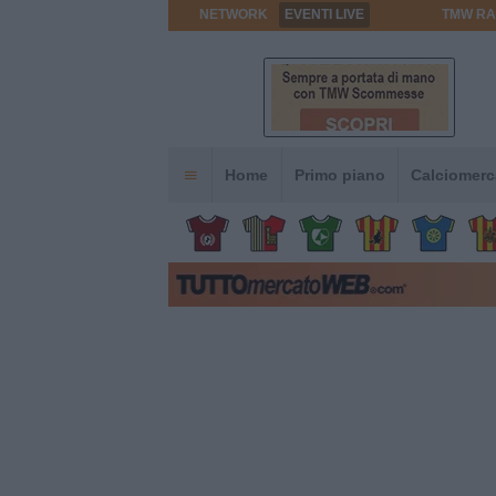
NETWORK
EVENTI LIVE
TMW RA
Home
Primo piano
Calciomerc