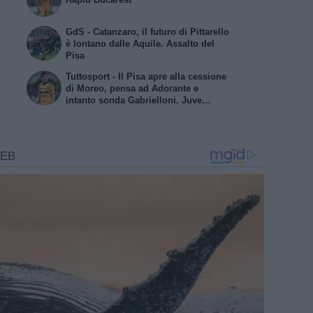
GdS - Catanzaro, il futuro di Pittarello
è lontano dalle Aquile. Assalto del
Pisa
Tuttosport - Il Pisa apre alla cessione
di Moreo, pensa ad Adorante e
intanto sonda Gabrielloni. Juve
Stabia in pressing su Barranco, il
Bari fa muro per Sibilli. Il Modena
segue Giorgini