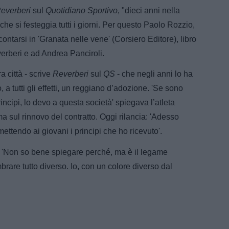
everberi
sul
Quotidiano Sportivo
, "dieci anni nella
e si festeggia tutti i giorni. Per questo Paolo Rozzio,
ntarsi in 'Granata nelle vene' (Corsiero Editore), libro
erberi e ad Andrea Panciroli.
a città - scrive
Reverberi
sul
QS
- che negli anni lo ha
a tutti gli effetti, un reggiano d’adozione. 'Se sono
incipi, lo devo a questa società' spiegava l’atleta
ma sul rinnovo del contratto. Oggi rilancia: 'Adesso
smettendo ai giovani i principi che ho ricevuto'.
: 'Non so bene spiegare perché, ma è il legame
rare tutto diverso. Io, con un colore diverso dal