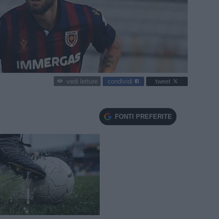
condividi
tweet
vedi letture
FONTI PREFERITE
e
Loaded
:
100.00%